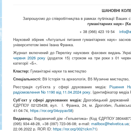
ШАНОВНІ КОЛ
Запрошуємо до співробітництва в рамках публікації Ваших 
гуманітарних наук» (Ка
+ 38 (066) 423 19 54
info@a
Науковий збірник «Актуальні питання гуманітарних наук» засно
університетом імені Івана Франка.
Журнал включений до Переліку наукових фахових видань Укр
червня 2026 року
(додаток 15)
строком на три роки з 01 черв
категорії «Б».
Кластер:
Гуманітарні науки та мистецтво
Спеціальності:
В9 Історія та археологія, В5 Музичне мистецтво, 
Реєстрація суб’єкта у сфері друкованих медіа:
Рішення Нац
радіомовлення No 1190 від 11.04.2024 року
. Ідентифікатор медіа
Суб’єкт у сфері друкованих медіа:
Дрогобицький державний п
ЄДРПОУ 02125438,
вул. І. Франка, 24, м. Дрогобич, Львівська
41‑04‑74,
https://ror.org/04vpyax58
)
Видавець:
Видавничий дім «Гельветика» (Код ЄДРПОУ 38044877; 6
(095) 934-48-28, +38 (097) 723-06-08; e-mail:
mailbox@helvetica.ua
;
22.06.2022 р. ROR ID:
https://ror.org/0021ckm71
)