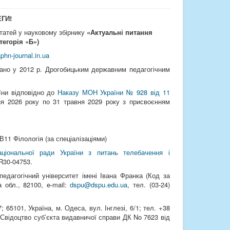
ЕГИ!
статей у науковому збірнику
«Актуальні питання
тегорія «Б»)
phn-journal.in.ua
вано у 2012 р. Дрогобицьким державним педагогічним
аїни
відповідно до
Наказу МОН України № 928 від 11
ня 2026 року по 31 травня 2029 року з присвоєнням
В11 Філологія (за спеціалізаціями)
іональної ради України з питань телебачення і
 R30-04753.
едагогічний університет імені Івана Франка (Код за
 обл., 82100, e-mail:
dspu@dspu.edu.ua
, тел. (03‑24)
5101, Україна, м. Одеса, вул. Інглезі, 6/1; тел. +38
 Свідоцтво суб’єкта видавничої справи ДК No 7623 від