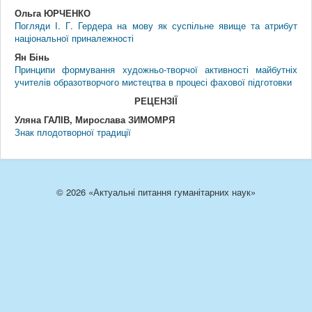
Ольга ЮРЧЕНКО
Погляди І. Г. Гердера на мову як суспільне явище та атрибут
національної приналежності
Ян Бінь
Принципи формування художньо-творчої активності майбутніх
учителів образотворчого мистецтва в процесі фахової підготовки
РЕЦЕНЗIЇ
Уляна ГАЛІВ, Мирослава ЗИМОМРЯ
Знак плодотворної традиції
© 2026 «Актуальні питання гуманітарних наук»