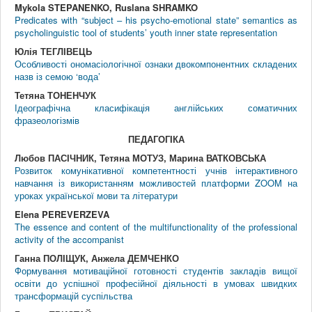
Mykola STEPANENKO, Ruslana SHRAMKO
Predicates with “subject – his psycho-emotional state” semantics as
psycholinguistic tool of students’ youth inner state representation
Юлія ТЕГЛІВЕЦЬ
Особливості ономасіологічної ознаки двокомпонентних складених
назв із семою ‘вода’
Тетяна ТОНЕНЧУК
Ідеографічна класифікація англійських соматичних
фразеологізмів
ПЕДАГОГIКА
Любов ПАСІЧНИК, Тетяна МОТУЗ, Марина ВАТКОВСЬКА
Розвиток комунікативної компетентності учнів інтерактивного
навчання із використанням можливостей платформи ZOOM на
уроках української мови та літератури
Elena PEREVERZEVA
The essence and content of the multifunctionality of the professional
activity of the accompanist
Ганна ПОЛІЩУК, Анжела ДЕМЧЕНКО
Формування мотиваційної готовності студентів закладів вищої
освіти до успішної професійної діяльності в умовах швидких
трансформацій суспільства