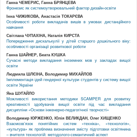
Ганна ЧЕМЕРИС, Ганна БРЯНЦЕВА
Фронезис як системоутворювальний фактор дизайн-освіти
Інна ЧИЖИКОВА, Анастасія ТОКАРЄВА
Особливості роботи викладачів вишів в умовах дистанційного
навчання
Світлана ЧУПАХІНА, Наталія КИРСТА
Попередження дискалькулії у дітей старшого дошкільного віку:
особливості організації розвиткової роботи
Ганна ШАЙНЕР, Беата КУШКА
Сучасні методи викладання іноземних мов у закладах вищої
освіти
Людмила ШЛЄІНА, Володимир МИХАЙЛОВ
Імплементація ідей гендерної культури студентів у систему вищої
освіти України
Яна ШУГАЙЛО
Можливості використання методики SCAMPER для розвитку
креативності здобувачів вищої освіти під час викладання
дисципліни «Основи інженерно-педагогічної творчості»
Володимир ЮРЖЕНКО, Юлія ВЕЛИКДАН, Олег ХИЩЕНКО
Взаємозв’язок понятійних систем «техніка», «технологія»,
«культура» як проблема визначення змісту підготовки освітянина
– вчителя технологій: методолого-семантичний аспект