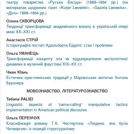
театру товариства «Руська Бесіда» (1888–1894 рр.) (на
матеріалах щоденних газет «Kurjer Lwowski», «Gazeta Lwowska»,
«Діло» 1888–1894 рр.)
Олена СКВОРЦОВА
Тенденції трансформації академічного вокалу в українській опері
межі XX–XXI ст.
Анастасія СТРІЙ
Історіографія постаті Адальберта Ерделі: стан і проблеми
Ольга УМАНЕЦЬ
Трансформації концепту зла як віддзеркалення аксіологічної
динаміки в музичній фаустіані XIX–XX ст.
Чжан Юань
Естетика християнських традицій у Маріанських мотетах Антона
Брукнера
МОВОЗНАВСТВО. ЛIТЕРАТУРОЗНАВСТВО
Tetiana PALIEI
Linguistic aspects of “name-calling” manipulative tactics
implementation in American political discourse
Ольга ПЕРЕНЧУК
Класифікація роману Г.К. Честертона «Людина, яка була
Четвергом» із позицій структуралізму