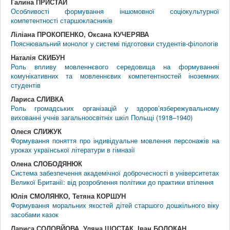
Галина ПРИСТАЙ
Особливості формування іншомовної соціокультурної
компетентності старшокласників
Ліліана ПРОКОПЕНКО, Оксана КУЧЕРЯВА
Пояснювальний монолог у системі підготовки студентів-філологів
Наталія СКИБУН
Роль впливу мовленнєвого середовища на формуванняі
комунікативних та мовленнєвих компетентностей іноземних
студентів
Лариса СЛИВКА
Роль громадських організацій у здоров’язбережувальному
вихованні учнів загальноосвітніх шкіл Польщі (1918‒1940)
Олеся СЛИЖУК
Формування поняття про індивідуальне мовлення персонажів на
уроках української літератури в гімназії
Олена СЛОБОДЯНЮК
Система забезпечення академічної доброчесності в університетах
Великої Британії: від розроблення політики до практики втілення
Юлія СМОЛЯНКО, Тетяна КОРШУН
Формування моральних якостей дітей старшого дошкільного віку
засобами казок
Лариса СОЛОВЙОВА, Уляна ШОСТАК, Іван БОЛОКАН