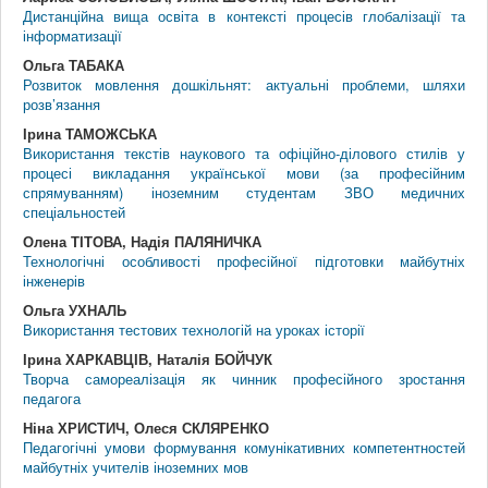
Дистанційна вища освіта в контексті процесів глобалізації та
інформатизації
Ольга ТАБАКА
Розвиток мовлення дошкільнят: актуальні проблеми, шляхи
розв’язання
Ірина ТАМОЖСЬКА
Використання текстів наукового та офіційно-ділового стилів у
процесі викладання української мови (за професійним
спрямуванням) іноземним студентам ЗВО медичних
спеціальностей
Олена ТІТОВА, Надія ПАЛЯНИЧКА
Технологічні особливості професійної підготовки майбутніх
інженерів
Ольга УХНАЛЬ
Використання тестових технологій на уроках історії
Ірина ХАРКАВЦІВ, Наталія БОЙЧУК
Творча самореалізація як чинник професійного зростання
педагога
Ніна ХРИСТИЧ, Олеся СКЛЯРЕНКО
Педагогічні умови формування комунікативних компетентностей
майбутніх учителів іноземних мов