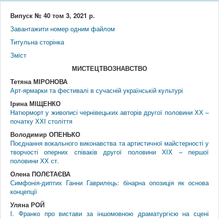
Випуск № 40 том 3, 2021 р.
Завантажити номер одним файлом
Титульна сторінка
Змiст
МИСТЕЦТВОЗНАВСТВО
Тетяна МІРОНОВА
Арт-ярмарки та фестивалі в сучасній українській культурі
Ірина МІЩЕНКО
Натюрморт у живописі чернівецьких авторів другої половини ХХ –
початку ХХІ століття
Володимир ОПЕНЬКО
Поєднання вокального виконавства та артистичної майстерності у
творчості оперних співаків другої половини ХІХ – першої
половини ХХ ст.
Олена ПОЛЄТАЄВА
Симфонія-диптих Ганни Гаврилець: бінарна опозиція як основа
концепції
Уляна РОЙ
І. Франко про вистави за іншомовною драматургією на сцені