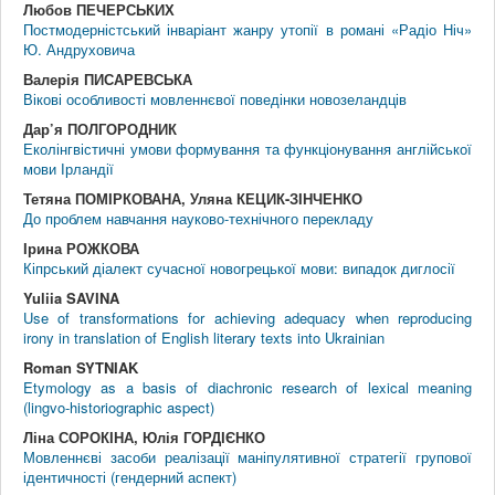
Любов ПЕЧЕРСЬКИХ
Постмодерністський інваріант жанру утопії в романі «Радіо Ніч»
Ю. Андруховича
Валерія ПИСАРЕВСЬКА
Вікові особливості мовленнєвої поведінки новозеландців
Дар’я ПОЛГОРОДНИК
Еколінгвістичні умови формування та функціонування англійської
мови Ірландії
Тетяна ПОМІРКОВАНА, Уляна КЕЦИК-ЗІНЧЕНКО
До проблем навчання науково-технічного перекладу
Ірина РОЖКОВА
Кіпрський діалект сучасної новогрецької мови: випадок диглосії
Yuliia SAVINA
Use of transformations for achieving adequacy when reproducing
irony in translation of English literary texts into Ukrainian
Roman SYTNIAK
Etymology as a basis of diachronic research of lexical meaning
(lingvo-historiographic aspect)
Ліна СОРОКІНА, Юлія ГОРДІЄНКО
Мовленнєві засоби реалізації маніпулятивної стратегії групової
ідентичності (гендерний аспект)