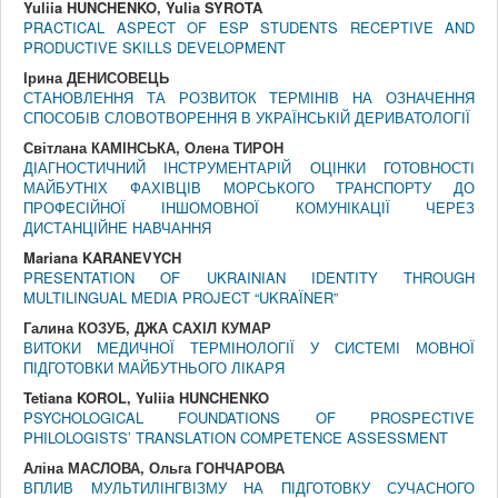
Yuliia HUNCHENKO, Yulia SYROTA
PRACTICAL ASPECT OF ESP STUDENTS RECEPTIVE AND
PRODUCTIVE SKILLS DEVELOPMENT
Ірина ДЕНИСОВЕЦЬ
СТАНОВЛЕННЯ ТА РОЗВИТОК ТЕРМІНІВ НА ОЗНАЧЕННЯ
СПОСОБІВ СЛОВОТВОРЕННЯ В УКРАЇНСЬКІЙ ДЕРИВАТОЛОГІЇ
Світлана КАМІНСЬКА, Олена ТИРОН
ДІАГНОСТИЧНИЙ ІНСТРУМЕНТАРІЙ ОЦІНКИ ГОТОВНОСТІ
МАЙБУТНІХ ФАХІВЦІВ МОРСЬКОГО ТРАНСПОРТУ ДО
ПРОФЕСІЙНОЇ ІНШОМОВНОЇ КОМУНІКАЦІЇ ЧЕРЕЗ
ДИСТАНЦІЙНЕ НАВЧАННЯ
Mariana KARANEVYCH
PRESENTATION OF UKRAINIAN IDENTITY THROUGH
MULTILINGUAL MEDIA PROJECT “UKRAЇNER”
Галина КОЗУБ, ДЖА САХІЛ КУМАР
ВИТОКИ МЕДИЧНОЇ ТЕРМІНОЛОГІЇ У СИСТЕМІ МОВНОЇ
ПІДГОТОВКИ МАЙБУТНЬОГО ЛІКАРЯ
Tetiana KOROL, Yuliia HUNCHENKO
PSYCHOLOGICAL FOUNDATIONS OF PROSPECTIVE
PHILOLOGISTS’ TRANSLATION COMPETENCE ASSESSMENT
Аліна МАСЛОВА, Ольга ГОНЧАРОВА
ВПЛИВ МУЛЬТИЛІНГВІЗМУ НА ПІДГОТОВКУ СУЧАСНОГО