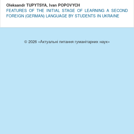
Oleksandr TUPYTSYA, Ivan POPOVYCH
FEATURES OF THE INITIAL STAGE OF LEARNING A SECOND
FOREIGN (GERMAN) LANGUAGE BY STUDENTS IN UKRAINE
© 2026 «Актуальні питання гуманітарних наук»