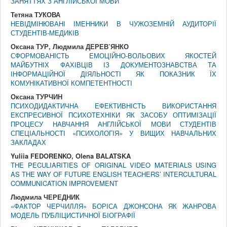
ЗАНЯТТЯХ З АНГЛІЙСЬКОЇ МОВИ
Тетяна ТУКОВА
НЕВІДМІНЮВАНІ ІМЕННИКИ В ЧУЖОЗЕМНІЙ АУДИТОРІЇ
СТУДЕНТІВ-МЕДИКІВ
Оксана ТУР, Людмила ДЕРЕВ’ЯНКО
СФОРМОВАНІСТЬ ЕМОЦІЙНО-ВОЛЬОВИХ ЯКОСТЕЙ
МАЙБУТНІХ ФАХІВЦІВ ІЗ ДОКУМЕНТОЗНАВСТВА ТА
ІНФОРМАЦІЙНОЇ ДІЯЛЬНОСТІ ЯК ПОКАЗНИК ЇХ
КОМУНІКАТИВНОЇ КОМПЕТЕНТНОСТІ
Оксана ТУРЧИН
ПСИХОДИДАКТИЧНА ЕФЕКТИВНІСТЬ ВИКОРИСТАННЯ
ЕКСПРЕСИВНОЇ ПСИХОТЕХНІКИ ЯК ЗАСОБУ ОПТИМІЗАЦІЇ
ПРОЦЕСУ НАВЧАННЯ АНГЛІЙСЬКОЇ МОВИ СТУДЕНТІВ
СПЕЦІАЛЬНОСТІ «ПСИХОЛОГІЯ» У ВИЩИХ НАВЧАЛЬНИХ
ЗАКЛАДАХ
Yuliia FEDORENKO, Olena BALATSKA
THE PECULIARITIES OF ORIGINAL VIDEO MATERIALS USING
AS THE WAY OF FUTURE ENGLISH TEACHERS’ INTERCULTURAL
COMMUNICATION IMPROVEMENT
Людмила ЧЕРЕДНИК
«ФАКТОР ЧЕРЧИЛЛЯ» БОРІСА ДЖОНСОНА ЯК ЖАНРОВА
МОДЕЛЬ ПУБЛІЦИСТИЧНОЇ БІОГРАФІЇ