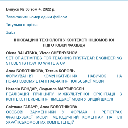
Випуск № 56 том 4, 2022 р.
Завантажити номер одним файлом
Титульна сторінка
Змiст
IННОВАЦIЙНI ТЕХНОЛОГIЇ
У КОНТЕКСТI IНШОМОВНОЇ
ПIДГОТОВКИ ФАХIВЦЯ
Olena BALATSKA, Victor CHERNYSHOV
SET OF ACTIVITIES FOR TEACHING FIRST-YEAR ENGINEERING
STUDENTS HOW TO WRITE A CV
Алла БОЛОТНІКОВА, Тетяна КОРОЛЬ
ФОРМУВАННЯ КОМУНІКАТИВНИХ НАВИЧОК НА
ПОЧАТКОВОМУ ЕТАПІ НАВЧАННЯ ПОЛЬСЬКОЇ МОВИ
Наталія БОНДАР, Людмила МАРТИРОСЯН
РЕАЛІЗАЦІЯ ПРИНЦИПУ МІЖКУЛЬТУРНОЇ ОРІЄНТАЦІЇ В
КОНТЕКСТІ ВИВЧЕННЯ НІМЕЦЬКОЇ МОВИ У ВИЩІЙ ШКОЛІ
Світлана ГАЛАУР, Алла БОЛОТНІКОВА
ОСОБОВІ ЗАЙМЕННИКИ У ФОРМАХ І РЕГІСТРАХ
ФРАНЦУЗЬКОЇ МОВИ: МЕТОДИЧНИЙ КОМЕНТАР НА ТЛІ
УКРАЇНСЬКОМОВНИХ КОМПЕТЕНЦІЙ