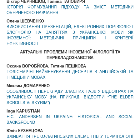
Віктор ЧЕРНИШОВ, Галина ТАЛОВИРЯ
ІСТОРІЯ ФОРМУВАННЯ ПІДХОДУ ТА ЗМІСТ МЕТОДИКИ
ОБЕРНЕНОГО НАВЧАННЯ
Олена ШЕВЧЕНКО
ВИКОРИСТАННЯ ПРЕЗЕНТАЦІЙ, ЕЛЕКТРОННИХ ПОРТФОЛІО І
БЛОГФОЛІО НА ЗАНЯТТЯХ З УКРАЇНСЬКОЇ МОВИ ЯК
ІНОЗЕМНОЇ: МЕТОДИЧНІ ПРИНЦИПИ І КРИТЕРІЇ
ЕФЕКТИВНОСТІ
АКТУАЛЬНI ПРОБЛЕМИ IНОЗЕМНОЇ ФIЛОЛОГIЇ ТА
ПЕРЕКЛАДОЗНАВСТВА
Оксана ВОРОБЙОВА, Тетяна ПЕШКОВА
ПОЛІСЕМІЧНІ НАЙМЕНУВАННЯ ДЕСЕРТІВ В АНГЛІЙСЬКІЙ ТА
НІМЕЦЬКІЙ МОВАХ
Максим ДОМАРЕНКО
ОСОБЛИВОСТІ ПЕРЕКЛАДУ ВЛАСНИХ НАЗВ У ВІДЕОІГРАХ НА
УКРАЇНСЬКУ МОВУ (НА ПРИКЛАДІ ВІДЕОГРИ “THE ELDER
SCROLLS V: SKYRIM”)
Inga KAPUSTIAN
H.C. ANDERSEN IN UKRAINE: HISTORICAL AND SOCIAL
BACKGROUND
Юлія КУЗНЕЦОВА
ВЖИВАННЯ ГРЕКО-ЛАТИНСЬКИХ ЕЛЕМЕНТІВ У ТЕРМІНОЛОГІЇ