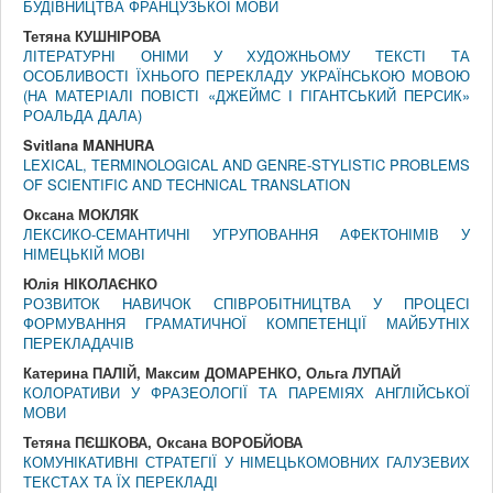
БУДІВНИЦТВА ФРАНЦУЗЬКОЇ МОВИ
Тетяна КУШНІРОВА
ЛІТЕРАТУРНІ ОНІМИ У ХУДОЖНЬОМУ ТЕКСТІ ТА
ОСОБЛИВОСТІ ЇХНЬОГО ПЕРЕКЛАДУ УКРАЇНСЬКОЮ МОВОЮ
(НА МАТЕРІАЛІ ПОВІСТІ «ДЖЕЙМС І ГІГАНТСЬКИЙ ПЕРСИК»
РОАЛЬДА ДАЛА)
Svitlana MANHURA
LEXICAL, TERMINOLOGICAL AND GENRE-STYLISTIC PROBLEMS
OF SCIENTIFIC AND TECHNICAL TRANSLATION
Оксана МОКЛЯК
ЛЕКСИКО-СЕМАНТИЧНІ УГРУПОВАННЯ АФЕКТОНІМІВ У
НІМЕЦЬКІЙ МОВІ
Юлія НІКОЛАЄНКО
РОЗВИТОК НАВИЧОК СПІВРОБІТНИЦТВА У ПРОЦЕСІ
ФОРМУВАННЯ ГРАМАТИЧНОЇ КОМПЕТЕНЦІЇ МАЙБУТНІХ
ПЕРЕКЛАДАЧІВ
Катерина ПАЛІЙ, Максим ДОМАРЕНКО, Ольга ЛУПАЙ
КОЛОРАТИВИ У ФРАЗЕОЛОГІЇ ТА ПАРЕМІЯХ АНГЛІЙСЬКОЇ
МОВИ
Тетяна ПЄШКОВА, Оксана ВОРОБЙОВА
КОМУНІКАТИВНІ СТРАТЕГІЇ У НІМЕЦЬКОМОВНИХ ГАЛУЗЕВИХ
ТЕКСТАХ ТА ЇХ ПЕРЕКЛАДІ