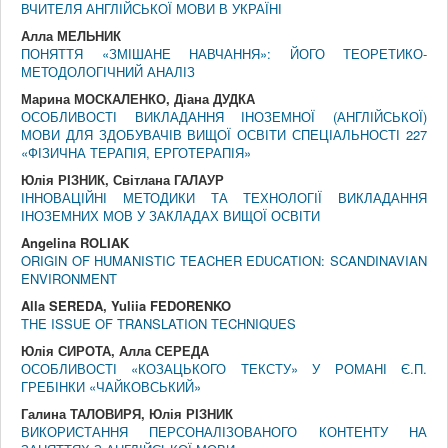
ВЧИТЕЛЯ АНГЛІЙСЬКОЇ МОВИ В УКРАЇНІ
Алла МЕЛЬНИК
ПОНЯТТЯ «ЗМІШАНЕ НАВЧАННЯ»: ЙОГО ТЕОРЕТИКО-
МЕТОДОЛОГІЧНИЙ АНАЛІЗ
Марина МОСКАЛЕНКО, Діана ДУДКА
ОСОБЛИВОСТІ ВИКЛАДАННЯ ІНОЗЕМНОЇ (АНГЛІЙСЬКОЇ)
МОВИ ДЛЯ ЗДОБУВАЧІВ ВИЩОЇ ОСВІТИ СПЕЦІАЛЬНОСТІ 227
«ФІЗИЧНА ТЕРАПІЯ, ЕРГОТЕРАПІЯ»
Юлія РІЗНИК, Світлана ГАЛАУР
ІННОВАЦІЙНІ МЕТОДИКИ ТА ТЕХНОЛОГІЇ ВИКЛАДАННЯ
ІНОЗЕМНИХ МОВ У ЗАКЛАДАХ ВИЩОЇ ОСВІТИ
Angelina ROLIAK
ORIGIN OF HUMANISTIC TEACHER EDUCATION: SCANDINAVIAN
ENVIRONMENT
Alla SEREDA, Yuliia FEDORENKO
THE ISSUE OF TRANSLATION TECHNIQUES
Юлія СИРОТА, Алла СЕРЕДА
ОСОБЛИВОСТІ «КОЗАЦЬКОГО ТЕКСТУ» У РОМАНІ Є.П.
ГРЕБІНКИ «ЧАЙКОВСЬКИЙ»
Галина ТАЛОВИРЯ, Юлія РІЗНИК
ВИКОРИСТАННЯ ПЕРСОНАЛІЗОВАНОГО КОНТЕНТУ НА