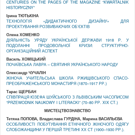
CENTURIES ON THE PAGES OF THE MAGAZINE “KWARTALNIK
HISTORYCZNY”
Ірина ТЮТЬКІНА
ТЕХНОЛОГІЯ «ДИДАКТИЧНОГО ДИЗАЙНУ» ДЛЯ
ПРОЕКТУВАННЯ РОЗВИВАЮЧИХ ОБ’ЄКТІВ
Олена ХОМЕНКО
ДІЯЛЬНІСТЬ УРЯДУ УКРАЇНСЬКОЇ ДЕРЖАВИ 1918 Р. У
ПОДОЛАННІ ПРОДОВОЛЬЧОЇ КРИЗИ: СТРУКТУРНО-
ОРГАНІЗАЦІЙНИЙ АСПЕКТ
Василь ХОМІЦЬКИЙ
ПОЧАЇВСЬКА ЛАВРА – СВЯТИНЯ УКРАЇНСЬКОГО НАРОДУ
Олександр ЧУЧАЛІН
ЖІНОЧА УЧИТЕЛЬСЬКА ШКОЛА РЖИЩІВСЬКОГО СПАСО-
ПРЕОБРАЖЕНСЬКОГО МОНАСТИРЯ (1870–1917 РР.)
Тарас ЩЕРБАН
СПІВПРАЦЯ ЮЗЕФА ШУЙСЬКОГО З ЛЬВІВСЬКИМ ЧАСОПИСОМ
“PRZEWODNIK NAUKOWY I LITERACKI” (70–80 РР. XIX СТ.)
МИСТЕЦТВОЗНАВСТВО
Тетяна ПОПОВА, Владислава ГУРДІНА, Марина ВАСИЛЬЄВА
ОСОБЛИВОСТІ ПОБУТУВАННЯ ЕТНІЧНОГО ЖІНОЧОГО ОДЯГУ
СЛОБОЖАНЩИНИ У ПЕРШІЙ ТРЕТИНІ ХХ СТ (1900–1930 РР.).