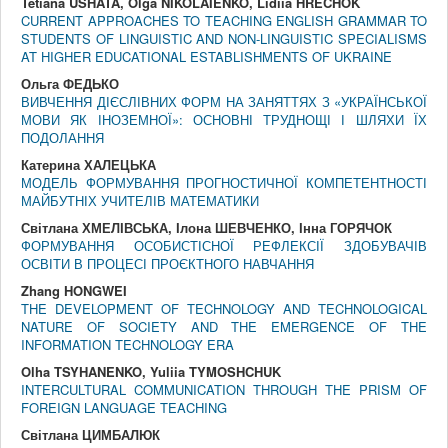
Tetiana USHATA, Olga NIKOLAIENKO, Lidiia HRECHOK
CURRENT APPROACHES TO TEACHING ENGLISH GRAMMAR TO
STUDENTS OF LINGUISTIC AND NON-LINGUISTIC SPECIALISMS
AT HIGHER EDUCATIONAL ESTABLISHMENTS OF UKRAINE
Ольга ФЕДЬКО
ВИВЧЕННЯ ДІЄСЛІВНИХ ФОРМ НА ЗАНЯТТЯХ З «УКРАЇНСЬКОЇ
МОВИ ЯК ІНОЗЕМНОЇ»: ОСНОВНІ ТРУДНОЩІ І ШЛЯХИ ЇХ
ПОДОЛАННЯ
Катерина ХАЛЕЦЬКА
МОДЕЛЬ ФОРМУВАННЯ ПРОГНОСТИЧНОЇ КОМПЕТЕНТНОСТІ
МАЙБУТНІХ УЧИТЕЛІВ МАТЕМАТИКИ
Світлана ХМЕЛІВСЬКА, Ілона ШЕВЧЕНКО, Інна ГОРЯЧОК
ФОРМУВАННЯ ОСОБИСТІСНОЇ РЕФЛЕКСІЇ ЗДОБУВАЧІВ
ОСВІТИ В ПРОЦЕСІ ПРОЄКТНОГО НАВЧАННЯ
Zhang HONGWEI
THE DEVELOPMENT OF TECHNOLOGY AND TECHNOLOGICAL
NATURE OF SOCIETY AND THE EMERGENCE OF THE
INFORMATION TECHNOLOGY ERA
Olha TSYHANENKO, Yuliia TYMOSHCHUK
INTERCULTURAL COMMUNICATION THROUGH THE PRISM OF
FOREIGN LANGUAGE TEACHING
Світлана ЦИМБАЛЮК