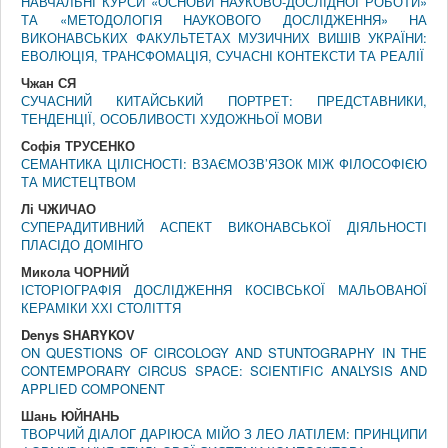
НАВЧАЛЬНІ КУРСИ «ОСНОВИ НАУКОВО-ДОСЛІДНОЇ РОБОТИ»
ТА «МЕТОДОЛОГІЯ НАУКОВОГО ДОСЛІДЖЕННЯ» НА
ВИКОНАВСЬКИХ ФАКУЛЬТЕТАХ МУЗИЧНИХ ВИШІВ УКРАЇНИ:
ЕВОЛЮЦІЯ, ТРАНСФОМАЦІЯ, СУЧАСНІ КОНТЕКСТИ ТА РЕАЛІЇ
Чжан СЯ
СУЧАСНИЙ КИТАЙСЬКИЙ ПОРТРЕТ: ПРЕДСТАВНИКИ,
ТЕНДЕНЦІЇ, ОСОБЛИВОСТІ ХУДОЖНЬОЇ МОВИ
Софія ТРУСЕНКО
СЕМАНТИКА ЦІЛІСНОСТІ: ВЗАЄМОЗВ’ЯЗОК МІЖ ФІЛОСОФІЄЮ
ТА МИСТЕЦТВОМ
Лі ЧЖИЧАО
СУПЕРАДИТИВНИЙ АСПЕКТ ВИКОНАВСЬКОЇ ДІЯЛЬНОСТІ
ПЛАСІДО ДОМІНГО
Микола ЧОРНИЙ
ІСТОРІОГРАФІЯ ДОСЛІДЖЕННЯ КОСІВСЬКОЇ МАЛЬОВАНОЇ
КЕРАМІКИ ХХІ СТОЛІТТЯ
Denys SHARYKOV
ON QUESTIONS OF CIRCOLOGY AND STUNTOGRAPHY IN THE
CONTEMPORARY CIRCUS SPACE: SCIENTIFIC ANALYSIS AND
APPLIED COMPONENT
Шань ЮЙНАНЬ
ТВОРЧИЙ ДІАЛОГ ДАРІЮСА МІЙО З ЛЕО ЛАТІЛЕМ: ПРИНЦИПИ