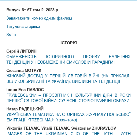
Випуск № 67 том 2, 2023 р.
Завантажити номер одним файлом
Титульна сторінка
Змiст
IСТОРIЯ
Сергій ЛИТВИН
ОБМЕЖЕНІСТЬ ІСТОРИЧНОГО ПРОЯВУ БАЛЕТНИХ
ТЕНДЕНЦІЙ У НЕОБМЕЖЕНІЙ СМИСЛОВІЙ ПАРАДИГМІ
Сюзанна МОТРУК
ЖІНОЧИЙ ДОСВІД У ПЕРШІЙ СВІТОВІЙ ВІЙНІ (НА ПРИКЛАДІ
ВЕЛИКОЇ БРИТАНІЇ ТА УКРАЇНИ): ВИКЛИКИ ТА ТЕНДЕНЦІЇ
Івона Ева ПАВЛОС
ГРУШЕВСЬКИЙ – ПРОСВІТНИК І КУЛЬТУРНИЙ ДІЯЧ В РОКИ
ПЕРШОЇ СВІТОВОЇ ВІЙНИ: СУЧАСНІ ІСТОРІОГРАФІЧНІ ОБРАЗИ
Назар РАДЕЦЬКИЙ
УКРАЇНСЬКА ТЕМАТИКА НА СТОРІНКАХ ЖУРНАЛУ ПОЛЬСЬКОЇ
ЕМІГРАЦІЇ “TRZECI MAJ” (1839–1848)
Viktoriia TELVAK, Vitalii TELVAK, Sviatoslav ZHURAVLOV
IMAGES OF THE UKRAINIAN CLIO OF THE 19TH – 20TH