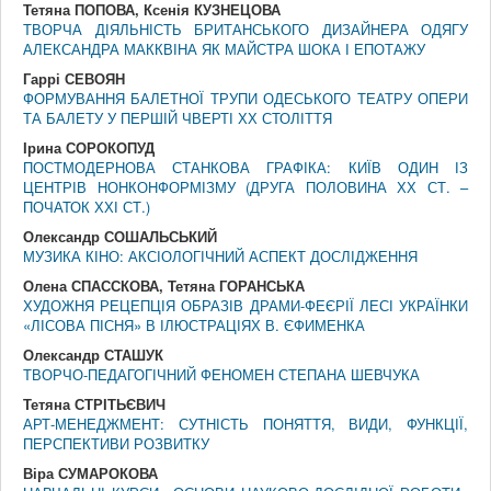
Тетяна ПОПОВА, Ксенія КУЗНЕЦОВА
ТВОРЧА ДІЯЛЬНІСТЬ БРИТАНСЬКОГО ДИЗАЙНЕРА ОДЯГУ
АЛЕКСАНДРА МАККВІНА ЯК МАЙСТРА ШОКА І ЕПОТАЖУ
Гаррі СЕВОЯН
ФОРМУВАННЯ БАЛЕТНОЇ ТРУПИ ОДЕСЬКОГО ТЕАТРУ ОПЕРИ
ТА БАЛЕТУ У ПЕРШІЙ ЧВЕРТІ ХХ СТОЛІТТЯ
Ірина СОРОКОПУД
ПОСТМОДЕРНОВА СТАНКОВА ГРАФІКА: КИЇВ ОДИН ІЗ
ЦЕНТРІВ НОНКОНФОРМІЗМУ (ДРУГА ПОЛОВИНА ХХ СТ. –
ПОЧАТОК ХХІ СТ.)
Олександр СОШАЛЬСЬКИЙ
МУЗИКА КІНО: АКСІОЛОГІЧНИЙ АСПЕКТ ДОСЛІДЖЕННЯ
Олена СПАССКОВА, Тетяна ГОРАНСЬКА
ХУДОЖНЯ РЕЦЕПЦІЯ ОБРАЗІВ ДРАМИ-ФЕЄРІЇ ЛЕСІ УКРАЇНКИ
«ЛІСОВА ПІСНЯ» В ІЛЮСТРАЦІЯХ В. ЄФИМЕНКА
Олександр СТАШУК
ТВОРЧО-ПЕДАГОГІЧНИЙ ФЕНОМЕН СТЕПАНА ШЕВЧУКА
Тетяна СТРІТЬЄВИЧ
АРТ-МЕНЕДЖМЕНТ: СУТНІСТЬ ПОНЯТТЯ, ВИДИ, ФУНКЦІЇ,
ПЕРСПЕКТИВИ РОЗВИТКУ
Віра СУМАРОКОВА