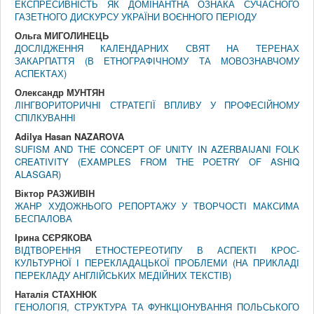
ЕКСПРЕСИВНІСТЬ ЯК ДОМІНАНТНА ОЗНАКА СУЧАСНОГО
ГАЗЕТНОГО ДИСКУРСУ УКРАЇНИ ВОЄННОГО ПЕРІОДУ
Ольга МИГОЛИНЕЦЬ
ДОСЛІДЖЕННЯ КАЛЕНДАРНИХ СВЯТ НА ТЕРЕНАХ
ЗАКАРПАТТЯ (В ЕТНОГРАФІЧНОМУ ТА МОВОЗНАВЧОМУ
АСПЕКТАХ)
Олександр МУНТЯН
ЛІНГВОРИТОРИЧНІ СТРАТЕГІЇ ВПЛИВУ У ПРОФЕСІЙНОМУ
СПІЛКУВАННІ
Adilya Hasan NAZAROVA
SUFISM AND THE CONCEPT OF UNITY IN AZERBAIJANI FOLK
CREATIVITY (EXAMPLES FROM THE POETRY OF ASHIQ
ALASGAR)
Віктор РАЗЖИВІН
ЖАНР ХУДОЖНЬОГО РЕПОРТАЖУ У ТВОРЧОСТІ МАКСИМА
БЕСПАЛОВА
Ірина СЄРЯКОВА
ВІДТВОРЕННЯ ЕТНОСТЕРЕОТИПУ В АСПЕКТІ КРОС-
КУЛЬТУРНОЇ І ПЕРЕКЛАДАЦЬКОЇ ПРОБЛЕМИ (НА ПРИКЛАДІ
ПЕРЕКЛАДУ АНГЛІЙСЬКИХ МЕДІЙНИХ ТЕКСТІВ)
Наталія СТАХНЮК
ГЕНОЛОГІЯ, СТРУКТУРА ТА ФУНКЦІОНУВАННЯ ПОЛЬСЬКОГО