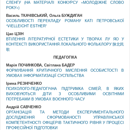
СЛЕНГУ (НА МАТЕРІАЛІ КОНКУРСУ «МОЛОДІЖНЕ СЛОВО
РОКУ»)
Василь ТКАЧІВСЬКИЙ, Ольга БУЖДИГАН
ОСОБЛИВОСТІ ПЕРЕКЛАДУ РОМАНУ КАТІ ПЕТРОВСЬКОЇ
“VIELLEICHT ESTHER”
Цао ЦЗІН
ВТІЛЕННЯ ЛІТЕРАТУРНОЇ ЕСТЕТИКИ У ТВОРАХ ЛУ ЯО У
КОНТЕКСТІ ВИКОРИСТАННЯ ЛОКАЛЬНОГО ФОЛЬКЛОРУ 陕北民
歌
ПЕДАГОГIКА
Марія ПОЧИНКОВА, Світлана БАДЕР
ФОРМУВАННЯ КРИТИЧНОГО МИСЛЕННЯ ОСОБИСТОСТІ В
УМОВАХ ІНФОРМАТИЗАЦІЇ СУСПІЛЬСТВА
Ірина РЕЗНІЧЕНКО
ПСИХОЛОГО-ПЕДАГОГІЧНА ПІДТРИМКА СІМЕЙ, В ЯКИХ
ВИХОВУЮТЬСЯ ДІТИ З ОСОБЛИВИМИ ОСВІТНІМИ
ПОТРЕБАМИ В УМОВАХ ВОЄННОГО ЧАСУ
Андрій САВЧЕНКО
ОРГАНІЗАЦІЯ ТА МЕТОДИ ЕКСПЕРИМЕНТАЛЬНОГО
ДОСЛІДЖЕННЯ СФОРМОВАНОСТІ УПРАВЛІНСЬКОЇ
КОМПЕТЕНТНОСТІ ОФІЦЕРІВ ТАКТИЧНОГО РІВНЯ У ПРОЦЕСІ
ПРОФЕСІЙНОЇ ПІДГОТОВКИ