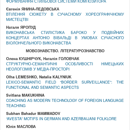
ФОРМУВАННЯ СТИЛЬОВОЇ СИСТЕМИ КОМПОЗИТОРА
Євгенія ЯНИНА-ЛЕДОВСЬКА
ВТІЛЕННЯ СЮЖЕТУ В СУЧАСНОМУ ХОРЕОГРАФІЧНОМУ
МИСТЕЦТВІ
Наталя ЯРОПУД
ВИКОНАВСЬКА СТИЛІСТИКА БАРОКО У ПОДВІЙНИХ
КОНЦЕРТАХ АНТОНІО ВІВАЛЬДІ В УМОВАХ СУЧАСНОГО
ВІОЛОНЧЕЛЬНОГО ВИКОНАВСТВА
МОВОЗНАВСТВО. ЛIТЕРАТУРОЗНАВСТВО
Олена КУШНІРЧУК, Наталія ГОЛОВЧАК
СТРУКТУРНО-СЕМАНТИЧНІ ОСОБЛИВОСТІ НІМЕЦЬКИХ
НЕОЛОГІЗМІВ У МЕДІА-ПРОСТОРІ
Olha LEMESHKO, Natalia KALYNIUK
LEXICO-SEMANTIC FIELD “BORDER SURVEILLANCE”: THE
FUNCTIONAL AND SEMANTIC ASPECTS
Svitlana MAKUKHINA
COACHING AS MODERN TECHNOLOGY OF FOREIGN LANGUAGE
TEACHING
Subhan Bahadur MAMMADOV
“AVESTA” MOTIFS IN GERMAN AND AZERBAIJANI FOLKLORE
Юлія МАСЛОВА