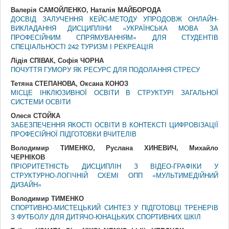
Валерія САМОЙЛЕНКО, Наталія МАЙБОРОДА
ДОСВІД ЗАЛУЧЕННЯ КЕЙС-МЕТОДУ УПРОДОВЖ ОНЛАЙН-
ВИКЛАДАННЯ ДИСЦИПЛІНИ «УКРАЇНСЬКА МОВА ЗА
ПРОФЕСІЙНИМ СПРЯМУВАННЯМ» ДЛЯ СТУДЕНТІВ
СПЕЦІАЛЬНОСТІ 242 ТУРИЗМ І РЕКРЕАЦІЯ
Лідія СПІВАК, Софія ЧОРНА
ПОЧУТТЯ ГУМОРУ ЯК РЕСУРС ДЛЯ ПОДОЛАННЯ СТРЕСУ
Тетяна СТЕПАНОВА, Оксана КОНОЗ
МІСЦЕ ІНКЛЮЗИВНОЇ ОСВІТИ В СТРУКТУРІ ЗАГАЛЬНОЇ
СИСТЕМИ ОСВІТИ
Олеся СТОЙКА
ЗАБЕЗПЕЧЕННЯ ЯКОСТІ ОСВІТИ В КОНТЕКСТІ ЦИФРОВІЗАЦІЇ
ПРОФЕСІЙНОЇ ПІДГОТОВКИ ВЧИТЕЛІВ
Володимир ТИМЕНКО, Руслана ХИНЕВИЧ, Михайло
ЧЕРНІКОВ
ПРІОРИТЕТНІСТЬ ДИСЦИПЛІН З ВІДЕО-ГРАФІКИ У
СТРУКТУРНО-ЛОГІЧНІЙ СХЕМІ ОПП «МУЛЬТИМЕДІЙНИЙ
ДИЗАЙН»
Володимир ТИМЕНКО
СПОРТИВНО-МИСТЕЦЬКИЙ СИНТЕЗ У ПІДГОТОВЦІ ТРЕНЕРІВ
З ФУТБОЛУ ДЛЯ ДИТЯЧО-ЮНАЦЬКИХ СПОРТИВНИХ ШКІЛ