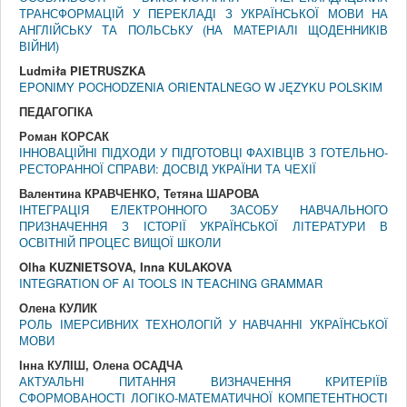
ТРАНСФОРМАЦІЙ У ПЕРЕКЛАДІ З УКРАЇНСЬКОЇ МОВИ НА
АНГЛІЙСЬКУ ТА ПОЛЬСЬКУ (НА МАТЕРІАЛІ ЩОДЕННИКІВ
ВІЙНИ)
Ludmiła PIETRUSZKA
EPONIMY POCHODZENIA ORIENTALNEGO W JĘZYKU POLSKIM
ПЕДАГОГIКА
Роман КОРСАК
ІННОВАЦІЙНІ ПІДХОДИ У ПІДГОТОВЦІ ФАХІВЦІВ З ГОТЕЛЬНО-
РЕСТОРАННОЇ СПРАВИ: ДОСВІД УКРАЇНИ ТА ЧЕХІЇ
Валентина КРАВЧЕНКО, Тетяна ШАРОВА
ІНТЕГРАЦІЯ ЕЛЕКТРОННОГО ЗАСОБУ НАВЧАЛЬНОГО
ПРИЗНАЧЕННЯ З ІСТОРІЇ УКРАЇНСЬКОЇ ЛІТЕРАТУРИ В
ОСВІТНІЙ ПРОЦЕС ВИЩОЇ ШКОЛИ
Olha KUZNIETSOVA, Inna KULAKOVA
INTEGRATION OF AI TOOLS IN TEACHING GRAMMAR
Олена КУЛИК
РОЛЬ ІМЕРСИВНИХ ТЕХНОЛОГІЙ У НАВЧАННІ УКРАЇНСЬКОЇ
МОВИ
Інна КУЛІШ, Олена ОСАДЧА
АКТУАЛЬНІ ПИТАННЯ ВИЗНАЧЕННЯ КРИТЕРІЇВ
СФОРМОВАНОСТІ ЛОГІКО-МАТЕМАТИЧНОЇ КОМПЕТЕНТНОСТІ