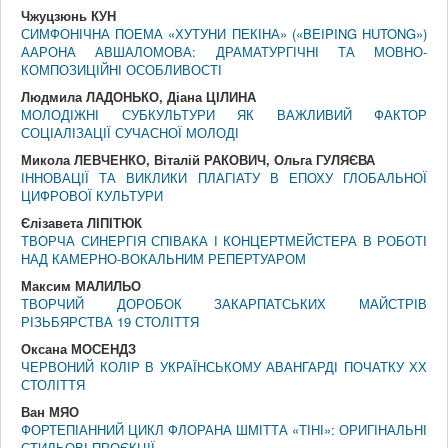
Чжуцзюнь КУН
СИМФОНІЧНА ПОЕМА «ХУТУНИ ПЕКІНА» («BEIPING HUTONG»)
ААРОНА АВШАЛОМОВА: ДРАМАТУРГІЧНІ ТА МОВНО-
КОМПОЗИЦІЙНІ ОСОБЛИВОСТІ
Людмила ЛАДОНЬКО, Діана ЦІЛИНА
МОЛОДІЖНІ СУБКУЛЬТУРИ ЯК ВАЖЛИВИЙ ФАКТОР
СОЦІАЛІЗАЦІЇ СУЧАСНОЇ МОЛОДІ
Микола ЛЕВЧЕНКО, Віталій РАКОВИЧ, Ольга ГУЛЯЄВА
ІННОВАЦІЇ ТА ВИКЛИКИ ПЛАГІАТУ В ЕПОХУ ГЛОБАЛЬНОЇ
ЦИФРОВОЇ КУЛЬТУРИ
Єлізавета ЛІПІТЮК
ТВОРЧА СИНЕРГІЯ СПІВАКА І КОНЦЕРТМЕЙСТЕРА В РОБОТІ
НАД КАМЕРНО-ВОКАЛЬНИМ РЕПЕРТУАРОМ
Максим МАЛИЛЬО
ТВОРЧИЙ ДОРОБОК ЗАКАРПАТСЬКИХ МАЙСТРІВ
РІЗЬБЯРСТВА 19 СТОЛІТТЯ
Оксана МОСЕНДЗ
ЧЕРВОНИЙ КОЛІР В УКРАЇНСЬКОМУ АВАНГАРДІ ПОЧАТКУ ХХ
СТОЛІТТЯ
Ван МЯО
ФОРТЕПІАННИЙ ЦИКЛ ФЛОРАНА ШМІТТА «ТІНІ»: ОРИГІНАЛЬНІ
СТИЛЬОВІ ПРОЄКЦІЇ