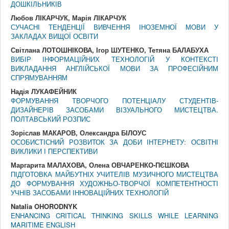
ДОШКІЛЬНИКІВ
Любов ЛІКАРЧУК, Марія ЛІКАРЧУК
СУЧАСНІ ТЕНДЕНЦІЇ ВИВЧЕННЯ ІНОЗЕМНОЇ МОВИ У
ЗАКЛАДАХ ВИЩОЇ ОСВІТИ
Світлана ЛОТОШНІКОВА, Ігор ШУТЕНКО, Тетяна БАЛАБУХА
ВИБІР ІНФОРМАЦІЙНИХ ТЕХНОЛОГІЙ У КОНТЕКСТІ
ВИКЛАДАННЯ АНГЛІЙСЬКОЇ МОВИ ЗА ПРОФЕСІЙНИМ
СПРЯМУВАННЯМ
Надія ЛУКАФЕЙНИК
ФОРМУВАННЯ ТВОРЧОГО ПОТЕНЦІАЛУ СТУДЕНТІВ-
ДИЗАЙНЕРІВ ЗАСОБАМИ ВІЗУАЛЬНОГО МИСТЕЦТВА.
ПОЛТАВСЬКИЙ РОЗПИС
Зоріслав МАКАРОВ, Олександра БІЛОУС
ОСОБИСТІСНИЙ РОЗВИТОК ЗА ДОБИ ІНТЕРНЕТУ: ОСВІТНІ
ВИКЛИКИ І ПЕРСПЕКТИВИ
Маргарита МАЛАХОВА, Олена ОВЧАРЕНКО-ПЄШКОВА
ПІДГОТОВКА МАЙБУТНІХ УЧИТЕЛІВ МУЗИЧНОГО МИСТЕЦТВА
ДО ФОРМУВАННЯ ХУДОЖНЬО-ТВОРЧОЇ КОМПЕТЕНТНОСТІ
УЧНІВ ЗАСОБАМИ ІННОВАЦІЙНИХ ТЕХНОЛОГІЙ
Natalia OHORODNYK
ENHANCING CRITICAL THINKING SKILLS WHILE LEARNING
MARITIME ENGLISH