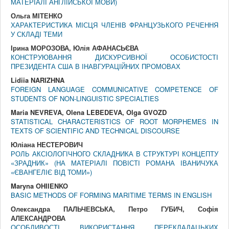
МАТЕРІАЛІ АНГЛІЙСЬКОЇ МОВИ)
Ольга МІТЕНКО
ХАРАКТЕРИСТИКА МІСЦЯ ЧЛЕНІВ ФРАНЦУЗЬКОГО РЕЧЕННЯ
У СКЛАДІ ТЕМИ
Ірина МОРОЗОВА, Юлія АФАНАСЬЄВА
КОНСТРУЮВАННЯ ДИСКУРСИВНОЇ ОСОБИСТОСТІ
ПРЕЗИДЕНТА США В ІНАВГУРАЦІЙНИХ ПРОМОВАХ
Lidiia NARIZHNA
FOREIGN LANGUAGE COMMUNICATIVE COMPETENCE OF
STUDENTS OF NON-LINGUISTIC SPECIALTIES
Maria NEVREVA, Olena LEBEDEVA, Olga GVOZD
STATISTICAL CHARACTERISTICS OF ROOT MORPHEMES IN
TEXTS OF SCIENTIFIC AND TECHNICAL DISCOURSE
Юліана НЕСТЕРОВИЧ
РОЛЬ АКСІОЛОГІЧНОГО СКЛАДНИКА В СТРУКТУРІ КОНЦЕПТУ
«ЗРАДНИК» (НА МАТЕРІАЛІ ПОВІСТІ РОМАНА ІВАНИЧУКА
«ЄВАНГЕЛІЄ ВІД ТОМИ»)
Maryna OHIIENKO
BASIC METHODS OF FORMING MARITIME TERMS IN ENGLISH
Олександра ПАЛЬЧЕВСЬКА, Петро ГУБИЧ, Софія
АЛЕКСАНДРОВА
ОСОБЛИВОСТІ ВИКОРИСТАННЯ ПЕРЕКЛАДАЦЬКИХ