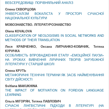
ВЕБСЕРЕДОВИЩІ: ПОРІВНЯЛЬНИЙ АНАЛІЗ
Олена СКВОРЦОВА
УНІВЕРСАЛІЗМ ВОКАЛІСТА У ПРОСТОРІ СУЧАСНОЇ
НАЦІОНАЛЬНОЇ КУЛЬТУРИ
МОВОЗНАВСТВО. ЛIТЕРАТУРОЗНАВСТВО
Olena KOVALOVA
CLASSIFICATION OF NEOLOGISMS IN SOCIAL NETWORKS AND
METHODS OF THEIR TRANSLATION
Леся КРАВЧЕНКО, Оксана ЛИПЧАНКО-КОВАЧИК, Тетяна
КУРИЧКА
ОСОБЛИВІСТЬ ВПРОВАДЖЕННЯ ЕТАПУ «ЕМОЦІЙНОЇ ПАУЗИ»
НА УРОКАХ ВИВЧЕННЯ ЛІРИЧНИХ ТВОРІВ ЗАРУБІЖНОЇ
ЛІТЕРАТУРИ У СТАРШІЙ ШКОЛІ
Олена КРУТЬ
МЕТАФОРИЧНІ ТЕХНІЧНІ ТЕРМІНИ ЯК ЗАСІБ НАЙМЕНУВАННЯ
СВІТУ ДІЙСНОСТІ
Svitlana MAKUKHINA
THE IMPACT OF MOTIVATION ON FOREIGN LANGUAGE
LEARNING
Ольга МІГОРЯН, Тетяна ПАВЛОВИЧ
СУЧАСНІ ЛІНГВІСТИЧНІ ПІДХОДИ В ЛІТЕРАТУРІ (НА