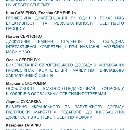
UNIVERSITY STUDENTS
Інна САВЧЕНКО, Евеліна СЕМЕНЕЦЬ
ПРОФЕСІЙНА ДИФЕРЕНЦІАЦІЯ ЯК ОДИН З ПОКАЗНИКІВ
ЕФЕКТИВНОСТІ ТА РЕЗУЛЬТАТИВНОСТІ ОСВІТНЬОГО
ПРОЦЕСУ
Наталя СЕРГІЄНКО
ДИСКУТИВНІ ВМІННЯ СТУДЕНТІВ ЯК СКЛАДОВА
ІНТЕРАКТИВНОЇ КОМПЕТЕНЦІЇ ПРИ НАВЧАННІ ІНОЗЕМНОЇ
МОВИ У ЗВО
Олена СЕРГІЙЧУК
ВИКОРИСТАННЯ ЄВРОПЕЙСЬКОГО ДОСВІДУ У ФОРМУВАННІ
ПРОФЕСІЙНИХ КОМПЕТЕНЦІЙ МАЙБУТНІХ ВИКЛАДАЧІВ
ЗАКЛАДУ ВИЩОЇ ОСВІТИ
Маріанна СКОРОМНА
ОСОБЛИВОСТІ ПСИХОЛОГО-ПЕДАГОГІЧНИЙ СУПРОВІДУ
ШКОЛЯРІВ З ОСОБЛИВИМИ ОСВІТНІМИ ПОТРЕБАМИ
Лариса СУХАРЄВА
ВИВЧЕННЯ УКРАЇНСЬКОГО ТА ЗАРУБІЖНОГО ДОСВІДУ
ПІДГОТОВКИ МАЙБУТНІХ ПЕДАГОГІВ ДО ІННОВАЦІЙНОЇ
ДІЯЛЬНОСТІ В КОНТЕКСТІ ОСВІТНІХ РЕФОРМ
Катерина ТАТАРКО