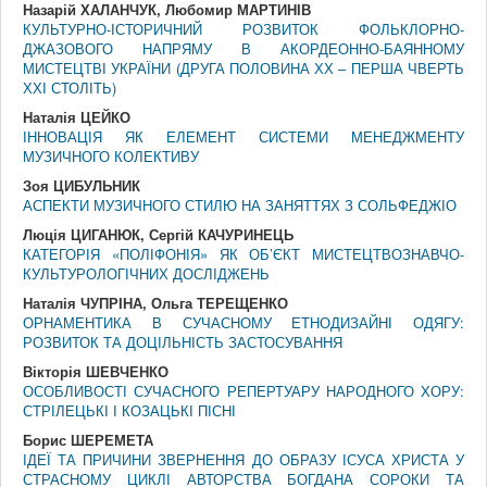
Назарій ХАЛАНЧУК, Любомир МАРТИНІВ
КУЛЬТУРНО-ІСТОРИЧНИЙ РОЗВИТОК ФОЛЬКЛОРНО-
ДЖАЗОВОГО НАПРЯМУ В АКОРДЕОННО-БАЯННОМУ
МИСТЕЦТВІ УКРАЇНИ (ДРУГА ПОЛОВИНА ХХ – ПЕРША ЧВЕРТЬ
ХХІ СТОЛІТЬ)
Наталія ЦЕЙКО
ІННОВАЦІЯ ЯК ЕЛЕМЕНТ СИСТЕМИ МЕНЕДЖМЕНТУ
МУЗИЧНОГО КОЛЕКТИВУ
Зоя ЦИБУЛЬНИК
АСПЕКТИ МУЗИЧНОГО СТИЛЮ НА ЗАНЯТТЯХ З СОЛЬФЕДЖІО
Люція ЦИГАНЮК, Сергій КАЧУРИНЕЦЬ
КАТЕГОРІЯ «ПОЛІФОНІЯ» ЯК ОБ’ЄКТ МИСТЕЦТВОЗНАВЧО-
КУЛЬТУРОЛОГІЧНИХ ДОСЛІДЖЕНЬ
Наталія ЧУПРІНА, Ольга ТЕРЕЩЕНКО
ОРНАМЕНТИКА В СУЧАСНОМУ ЕТНОДИЗАЙНІ ОДЯГУ:
РОЗВИТОК ТА ДОЦІЛЬНІСТЬ ЗАСТОСУВАННЯ
Вікторія ШЕВЧЕНКО
ОСОБЛИВОСТІ СУЧАСНОГО РЕПЕРТУАРУ НАРОДНОГО ХОРУ:
СТРІЛЕЦЬКІ І КОЗАЦЬКІ ПІСНІ
Борис ШЕРЕМЕТА
ІДЕЇ ТА ПРИЧИНИ ЗВЕРНЕННЯ ДО ОБРАЗУ ІСУСА ХРИСТА У
СТРАСНОМУ ЦИКЛІ АВТОРСТВА БОГДАНА СОРОКИ ТА