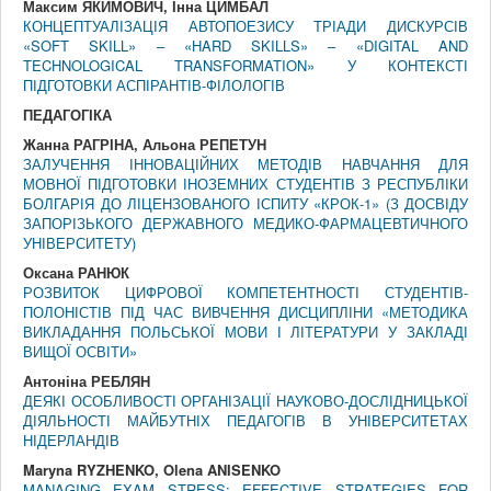
Максим ЯКИМОВИЧ, Інна ЦИМБАЛ
КОНЦЕПТУАЛІЗАЦІЯ АВТОПОЕЗИСУ ТРІАДИ ДИСКУРСІВ
«SOFT SKILL» – «HARD SKILLS» – «DIGITAL AND
TECHNOLOGICAL TRANSFORMATION» У КОНТЕКСТІ
ПІДГОТОВКИ АСПІРАНТІВ-ФІЛОЛОГІВ
ПЕДАГОГІКА
Жанна РАГРІНА, Альона РЕПЕТУН
ЗАЛУЧЕННЯ ІННОВАЦІЙНИХ МЕТОДІВ НАВЧАННЯ ДЛЯ
МОВНОЇ ПІДГОТОВКИ ІНОЗЕМНИХ СТУДЕНТІВ З РЕСПУБЛІКИ
БОЛГАРІЯ ДО ЛІЦЕНЗОВАНОГО ІСПИТУ «КРОК-1» (З ДОСВІДУ
ЗАПОРІЗЬКОГО ДЕРЖАВНОГО МЕДИКО-ФАРМАЦЕВТИЧНОГО
УНІВЕРСИТЕТУ)
Оксана РАНЮК
РОЗВИТОК ЦИФРОВОЇ КОМПЕТЕНТНОСТІ СТУДЕНТІВ-
ПОЛОНІСТІВ ПІД ЧАС ВИВЧЕННЯ ДИСЦИПЛІНИ «МЕТОДИКА
ВИКЛАДАННЯ ПОЛЬСЬКОЇ МОВИ І ЛІТЕРАТУРИ У ЗАКЛАДІ
ВИЩОЇ ОСВІТИ»
Антоніна РЕБЛЯН
ДЕЯКІ ОСОБЛИВОСТІ ОРГАНІЗАЦІЇ НАУКОВО-ДОСЛІДНИЦЬКОЇ
ДІЯЛЬНОСТІ МАЙБУТНІХ ПЕДАГОГІВ В УНІВЕРСИТЕТАХ
НІДЕРЛАНДІВ
Maryna RYZHENKO, Olena ANISENKO
MANAGING EXAM STRESS: EFFECTIVE STRATEGIES FOR