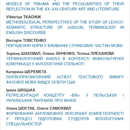
MODELS OF TRAUMA AND THE PECULIARITIES OF THEIR
REFLECTION IN THE XX–XXI-CENTURY ART AND LITERATURE
Viktoriya TKACHUK
METHODOLOGICAL PERSPECTIVES OF THE STUDY OF LEXICO-
SEMANTIC STRUCTURE OF JUDICIAL TERMINOLOGY IN
ENGLISH DISCOURSE
Вікторія ТОВСТЕНКО
ПОРУШЕННЯ НОРМ У ВЖИВАННІ СЛУЖБОВИХ ЧАСТИН МОВИ
Зоряна ШАХОВАЛ, Олена ЗІНЧЕНКО, Тетяна ПЛЕХАНОВА
ТЕРМІНОЛОГІЧНИЙ АНАЛІЗ В КОНТЕКСТІ МІЖКУЛЬТУРНОЇ
КОМУНІКАЦІЇ У ФІЛОЛОГІЧНІЙ СПІЛЬНОТІ
Катерина ШЕРЕМЕТА
ЛІНГВОПРАГМАТИЧНИЙ АСПЕКТ ТЕКСТОВОГО ВИМІРУ
ФАХОВОЇ МОВИ ВИЩОЇ ОСВІТИ США
Ірина ШКІЦЬКА
РЕПРЕЗЕНТАЦІЯ КОНЦЕПТУ «ВІК» У ПОЛЬСЬКИХ І
УКРАЇНСЬКИХ ПАРЕМІЯХ ПРО ЖІНОК
Уляна ШОСТАК, Олеся САМОХВАЛ
ФОРМУВАННЯ АНГЛОМОВНОЇ ЛЕКСИЧНОЇ КОМПЕТЕНТНОСТІ
У ПРОЦЕСІ ПІДГОТОВКИ СТУДЕНТІВ ФІЛОЛОГІЧНИХ
СПЕЦІАЛЬНОСТЕЙ