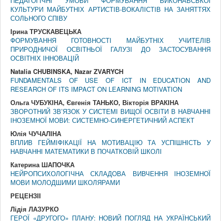
ПЕДАГОГІЧНІ УМОВИ ФОРМУВАННЯ ВИКОНАВСЬКОЇ
КУЛЬТУРИ МАЙБУТНІХ АРТИСТІВ-ВОКАЛІСТІВ НА ЗАНЯТТЯХ
СОЛЬНОГО СПІВУ
Ірина ТРУСКАВЕЦЬКА
ФОРМУВАННЯ ГОТОВНОСТІ МАЙБУТНІХ УЧИТЕЛІВ
ПРИРОДНИЧОЇ ОСВІТНЬОЇ ГАЛУЗІ ДО ЗАСТОСУВАННЯ
ОСВІТНІХ ІННОВАЦІЙ
Natalia CHUBINSKA, Nazar ZVARYCH
FUNDAMENTALS OF USE OF ICT IN EDUCATION AND
RESEARCH OF ITS IMPACT ON LEARNING MOTIVATION
Ольга ЧУБУКІНА, Євгенія ТАНЬКО, Вікторія ВРАКІНА
ЗВОРОТНИЙ ЗВ’ЯЗОК У СИСТЕМІ ВИЩОЇ ОСВІТИ В НАВЧАННІ
ІНОЗЕМНОЇ МОВИ: СИСТЕМНО-СИНЕРГЕТИЧНИЙ АСПЕКТ
Юлія ЧУЧАЛІНА
ВПЛИВ ГЕЙМІФІКАЦІЇ НА МОТИВАЦІЮ ТА УСПІШНІСТЬ У
НАВЧАННІ МАТЕМАТИКИ В ПОЧАТКОВІЙ ШКОЛІ
Катерина ШАПОЧКА
НЕЙРОПСИХОЛОГІЧНА СКЛАДОВА ВИВЧЕННЯ ІНОЗЕМНОЇ
МОВИ МОЛОДШИМИ ШКОЛЯРАМИ
РЕЦЕНЗII
Лідія ЛАЗУРКО
ГЕРОЇ «ДРУГОГО» ПЛАНУ: НОВИЙ ПОГЛЯД НА УКРАЇНСЬКИЙ