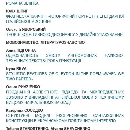
РОМАНА ЗІЛІНКА
Юлія ШПИГ
ФРАНЧЕСКА КАЧЧІНІ: «ІСТОРИЧНИЙ ПОРТРЕТ» ЛЕГЕНДАРНОЇ
ІТАЛІЙСЬКОЇ МИСТКИНІ
Олексій ЯВОРСЬКИЙ
ТЕОРІЯ КОГНІТИВНОГО ДИСОНАНСУ У ДИЗАЙНІ УПАКУВАННЯ
МОВОЗНАВСТВО. ЛIТЕРАТУРОЗНАВСТВО
Анна ПІДГОРНА
ОДНОЗНАЧНІСТЬ ЗМІСТУ АНГЛОМОВНИХ НАУКОВО-
ТЕХНІЧНИХ ТЕКСТІВ: РОЛЬ ПУНКТУАЦІЇ
Iryna REVA
STYLISTIC FEATURES OF G. BYRON IN THE POEM «WHEN WE
TWO PARTED»
Ольга РИЖЧЕНКО
ПОЄДНАННЯ АСПЕКТНОГО ПІДХОДУ ТА МІЖПРЕДМЕТНИХ
ЗВ’ЯЗКІВ У ВИКЛАДАННІ АНГЛІЙСЬКОЇ МОВИ У ТЕХНІЧНОМУ
ВИЩОМУ НАВЧАЛЬНОМУ ЗАКЛАДІ
Катерина СОСЄДКО
СТРУКТУРНІ МОДЕЛІ ЕКСПРЕСИВНИХ СИНТАКСИЧНИХ
КОНСТРУКЦІЙ В УКРАЇНСЬКОМУ ПОЛІТИЧНОМУ ІНТЕРВ’Ю
Tetiana STAROSTENKO, Alyona SHEVCHENKO