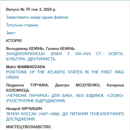
Випуск № 75 том 3, 2024 р.
Завантажити номер одним файлом
Титульна сторінка
Змiст
IСТОРIЯ
Володимир КЕМІНЬ, Галина КЕМІНЬ
ЗАХІДНОУКРАЇНСЬКІ ЗЕМЛІ У ХІІІ–ХVІІ СТ.: ОСВІТА,
КУЛЬТУРА, ІДЕНТИЧНІСТЬ
Mahir MAMMADZADA
POSITIONS OF THE ATLANTIC STATES IN THE FIRST IRAQ
CRISIS
Людмила ТУРЧИНА, Дмитро МОЗУЛЕНКО, Катерина
КОЛОМІЄЦЬ
«ЧЕРВОНА ГАНЧІРКА» ДЛЯ БИКА, АБО БУДИНОК «СЛОВО»
(РОЗСТРІЛЯНЕ ВІДРОДЖЕННЯ)
Назарій ЮРЧИШИН
ЗЕНОН КОССАК (1907–1939): ДО ПИТАННЯ ГЕНЕАЛОГІЧНОГО
ДОСЛІДЖЕННЯ
МИСТЕЦТВОЗНАВСТВО