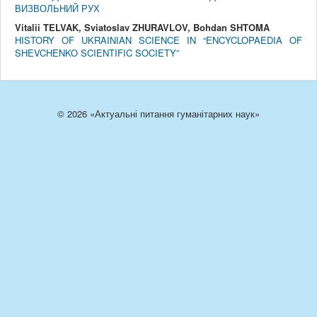
ВИЗВОЛЬНИЙ РУХ
Vitalii TELVAK, Sviatoslav ZHURAVLOV, Bohdan SHTOMA
HISTORY OF UKRAINIAN SCIENCE IN “ENCYCLOPAEDIA OF
SHEVCHENKO SCIENTIFIC SOCIETY”
© 2026 «Актуальні питання гуманітарних наук»