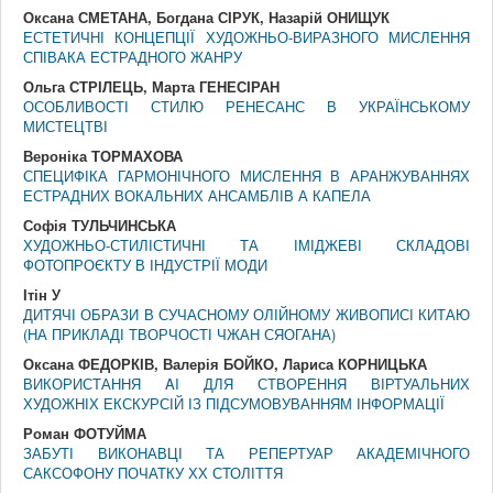
Оксана СМЕТАНА, Богдана СІРУК, Назарій ОНИЩУК
ЕСТЕТИЧНІ КОНЦЕПЦІЇ ХУДОЖНЬО-ВИРАЗНОГО МИСЛЕННЯ
СПІВАКА ЕСТРАДНОГО ЖАНРУ
Ольга СТРІЛЕЦЬ, Марта ГЕНЕСІРАН
ОСОБЛИВОСТІ СТИЛЮ РЕНЕСАНС В УКРАЇНСЬКОМУ
МИСТЕЦТВІ
Вероніка ТОРМАХОВА
СПЕЦИФІКА ГАРМОНІЧНОГО МИСЛЕННЯ В АРАНЖУВАННЯХ
ЕСТРАДНИХ ВОКАЛЬНИХ АНСАМБЛІВ А КАПЕЛА
Софія ТУЛЬЧИНСЬКА
ХУДОЖНЬО-СТИЛІСТИЧНІ ТА ІМІДЖЕВІ СКЛАДОВІ
ФОТОПРОЄКТУ В ІНДУСТРІЇ МОДИ
Ітін У
ДИТЯЧІ ОБРАЗИ В СУЧАСНОМУ ОЛІЙНОМУ ЖИВОПИСІ КИТАЮ
(НА ПРИКЛАДІ ТВОРЧОСТІ ЧЖАН СЯОГАНА)
Оксана ФЕДОРКІВ, Валерія БОЙКО, Лариса КОРНИЦЬКА
ВИКОРИСТАННЯ AI ДЛЯ СТВОРЕННЯ ВІРТУАЛЬНИХ
ХУДОЖНІХ ЕКСКУРСІЙ ІЗ ПІДСУМОВУВАННЯМ ІНФОРМАЦІЇ
Роман ФОТУЙМА
ЗАБУТІ ВИКОНАВЦІ ТА РЕПЕРТУАР АКАДЕМІЧНОГО
САКСОФОНУ ПОЧАТКУ ХХ СТОЛІТТЯ