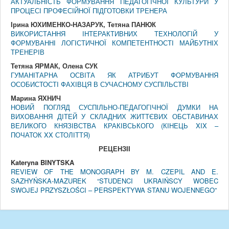
АКТУАЛЬНІСТЬ ФОРМУВАННЯ ПЕДАГОГІЧНОЇ КУЛЬТУРИ У
ПРОЦЕСІ ПРОФЕСІЙНОЇ ПІДГОТОВКИ ТРЕНЕРА
Ірина ЮХИМЕНКО-НАЗАРУК, Тетяна ПАНЮК
ВИКОРИСТАННЯ ІНТЕРАКТИВНИХ ТЕХНОЛОГІЙ У
ФОРМУВАННІ ЛОГІСТИЧНОЇ КОМПЕТЕНТНОСТІ МАЙБУТНІХ
ТРЕНЕРІВ
Тетяна ЯРМАК, Олена СУК
ГУМАНІТАРНА ОСВІТА ЯК АТРИБУТ ФОРМУВАННЯ
ОСОБИСТОСТІ ФАХІВЦЯ В СУЧАСНОМУ СУСПІЛЬСТВІ
Марина ЯХНИЧ
НОВИЙ ПОГЛЯД СУСПІЛЬНО-ПЕДАГОГІЧНОЇ ДУМКИ НА
ВИХОВАННЯ ДІТЕЙ У СКЛАДНИХ ЖИТТЄВИХ ОБСТАВИНАХ
ВЕЛИКОГО КНЯЗІВСТВА КРАКІВСЬКОГО (КІНЕЦЬ XIX –
ПОЧАТОК XX СТОЛІТТЯ)
РЕЦЕНЗII
Kateryna BINYTSKA
REVIEW OF THE MONOGRAPH BY M. CZEPIL AND E.
SAZHYŃSKA-MAZUREK “STUDENCI UKRAIŃSCY WOBEC
SWOJEJ PRZYSZŁOŚCI – PERSPEKTYWA STANU WOJENNEGO”