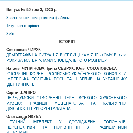
Випуск № 85 том 3, 2025 р.
Завантажити номер одним файлом
Титульна сторінка
Змiст
IСТОРIЯ
Святослав ЧИРУК
ДЕМОГРАФІЧНА СИТУАЦІЯ В СЕЛИЩІ КАМ’ЯНСЬКОМУ В 1764
РОКУ ЗА МАТЕРІАЛАМИ СПОВІДАЛЬНОГО РОЗПИСУ
Наталія ЧУПРІНОВА, Ірина СЕВРУК, Юлія СОКОЛОВСЬКА
ІСТОРИЧНІ КОРЕНІ РОСІЙСЬКО-УКРАЇНСЬКОГО КОНФЛІКТУ:
ІМПЕРСЬКА ПОЛІТИКА РОСІЇ ТА ЇЇ ВПЛИВ НА УКРАЇНСЬКУ
ІДЕНТИЧНІСТЬ
Сергій ШАПІРО
ПЕРЕДУМОВИ СТВОРЕННЯ ЧЕРНІГІВСЬКОГО ХУДОЖНЬОГО
МУЗЕЮ: ТРАДИЦІЇ МЕЦЕНАТСТВА ТА КУЛЬТУРНОЇ
ДІЯЛЬНОСТІ ГРИГОРІЯ ГАЛАГАНА
Олександр ЯКУБА
ШТУЧНИЙ ІНТЕЛЕКТ У ДОСЛІДЖЕННІ ТОПОНІМІВ:
ПЕРСПЕКТИВИ ТА ПОРІВНЯННЯ З ТРАДИЦІЙНИМИ
МЕТОДАМИ