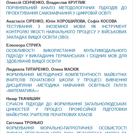
Олексій СЕНЧЕНКО, Владислав КРУГЛИК
ПОРІВНЯЛЬНИЙ АНАЛІЗ МЕТОДОЛОГІЧНИХ ПІДХОДІВ ДО
ПРОЕКТУВАННЯ САМОНАВЧАННЯ У ЦИФРОВІЙ ОСВІТІ
Анастасія СІРЕНКО, Юлія ХОРОШИЛОВА, Софія КОСОВА
ТЕСТУВАННЯ З ІНОЗЕМНОЇ МОВИ ЯК ІНСТРУМЕНТ
КОНТРОЛЮ ЯКОСТІ НАВЧАЛЬНОГО ПРОЦЕСУ У ВІЙСЬКОВИХ
ЗАКЛАДАХ ВИЩОЇ ОСВІТИ (ЗВО)
Елеонора СТРИГА
ОСОБЛИВОСТІ ВИКОРИСТАННЯ МУЛЬТИМОДАЛЬНОГО
ПІДХОДУ У ВИКЛАДАННІ ГЕРМАНСЬКИХ І СХІДНИХ МОВ ДЛЯ
ЗДОБУВАЧІВ ВИЩОЇ ОСВІТИ
Людмила ТИТАРЕНКО, Олена МАСЮК
ФОРМУВАННЯ МЕТОДИЧНОЇ КОМПЕТЕНТНОСТІ МАЙБУТНІХ
ВЧИТЕЛІВ ПОЧАТКОВОЇ ШКОЛИ У ПРОЦЕСІ ВИВЧЕННЯ
ДИСЦИПЛІНИ «МЕТОДИКА НАВЧАННЯ ОСВІТНЬОЇ ГАЛУЗІ
«МАТЕМАТИКА»»
Назар ТКАЧИШИН
СУЧАСНІ ПІДХОДИ ДО ФОРМУВАННЯ ЗАГАЛЬНОЛЮДСЬКИХ
ЦІННОСТЕЙ У ПРОЦЕСІ ПРОФЕСІЙНОЇ ПІДГОТОВКИ
МАЙБУТНІХ УЧИТЕЛІВ ПОЧАТКОВИХ КЛАСІВ
Світлана ТРОНЬКО
ФОРМУВАННЯ МОРАЛЬНО-ПАТРІОТИЧНОЇ ОСОБИСТОСТІ