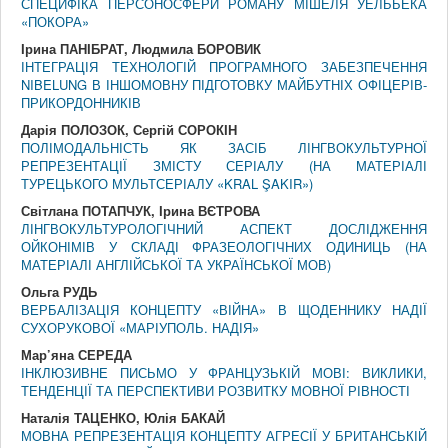
СПЕЦИФІКА ПЕРСОНОСФЕРИ РОМАНУ МІШЕЛЯ УЕЛЬБЕКА
«ПОКОРА»
Ірина ПАНІБРАТ, Людмила БОРОВИК
ІНТЕГРАЦІЯ ТЕХНОЛОГІЙ ПРОГРАМНОГО ЗАБЕЗПЕЧЕННЯ
NIBELUNG В ІНШОМОВНУ ПІДГОТОВКУ МАЙБУТНІХ ОФІЦЕРІВ-
ПРИКОРДОННИКІВ
Дарія ПОЛОЗОК, Сергій СОРОКІН
ПОЛІМОДАЛЬНІСТЬ ЯК ЗАСІБ ЛІНГВОКУЛЬТУРНОЇ
РЕПРЕЗЕНТАЦІЇ ЗМІСТУ СЕРІАЛУ (НА МАТЕРІАЛІ
ТУРЕЦЬКОГО МУЛЬТСЕРІАЛУ «KRAL ŞAKIR»)
Світлана ПОТАПЧУК, Ірина ВЄТРОВА
ЛІНГВОКУЛЬТУРОЛОГІЧНИЙ АСПЕКТ ДОСЛІДЖЕННЯ
ОЙКОНІМІВ У СКЛАДІ ФРАЗЕОЛОГІЧНИХ ОДИНИЦЬ (НА
МАТЕРІАЛІ АНГЛІЙСЬКОЇ ТА УКРАЇНСЬКОЇ МОВ)
Ольга РУДЬ
ВЕРБАЛІЗАЦІЯ КОНЦЕПТУ «ВІЙНА» В ЩОДЕННИКУ НАДІЇ
СУХОРУКОВОЇ «МАРІУПОЛЬ. НАДІЯ»
Мар’яна СЕРЕДА
ІНКЛЮЗИВНЕ ПИСЬМО У ФРАНЦУЗЬКІЙ МОВІ: ВИКЛИКИ,
ТЕНДЕНЦІЇ ТА ПЕРСПЕКТИВИ РОЗВИТКУ МОВНОЇ РІВНОСТІ
Наталія ТАЦЕНКО, Юлія БАКАЙ
МОВНА РЕПРЕЗЕНТАЦІЯ КОНЦЕПТУ АГРЕСІЇ У БРИТАНСЬКІЙ