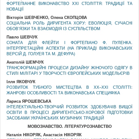
ФОРТЕПІАННЕ ВИКОНАВСТВО ХХІ СТОЛІТТЯ: ТРАДИЦІЇ ТА
НОВАЦІЇ
Вікторія ШЕВЧЕНКО, Олена СКОПЦОВА
СОЦІАЛЬНА РОЛЬ ДИРИГЕНТА ХОРУ: ЕВОЛЮЦІЯ, СУЧАСНІ
ОБОВ’ЯЗКИ ТА ВЗАЄМОДІЯ ІЗ СУСПІЛЬСТВОМ
Павло ШЕВЧУК
СОНАТА ДЛЯ ФЛЕЙТИ І ФОРТЕПІАНО Ф. ПУЛЕНКА.
ІНТЕРПРЕТАЦІЙНІ АСПЕКТИ (НА ПРИКЛАДІ ВИКОНАВСЬКИХ
ВЕРСІЙ Д. ГОЛУЕЯ ТА М. ДЕФУРА)
Анатолій ШЕМЧУК
ТРАНСФОРМАЦІЙНІ ПРОЦЕСИ ДИЗАЙНУ ЖІНОЧОГО ОДЯГУ В
СТИЛІ МІЛІТАРІ У ТВОРЧОСТІ ЄВРОПЕЙСЬКИХ МОДЕЛЬЄРІВ
Ілля ЯКОВЧУК
РОЗВИТОК ТУБНОГО МИСТЕЦТВА В ХХ–ХХІ СТОЛІТТІ:
ЖАНРОВІ ОСОБЛИВОСТІ ТА ВИКОНАВСЬКА СПЕЦИФІКА
Лариса ЯРОШЕВСЬКА
ІНТЕЛЕКТУАЛЬНО-ТВОРЧИЙ РОЗВИТОК ЗДОБУВАЧІВ ВИЩОЇ
ОСВІТИ В ПРОЦЕСІ ДИРИГЕНТСЬКО-ХОРОВОЇ ПІДГОТОВКИ
ЗАСОБАМИ УКРАЇНСЬКИХ МУЗИЧНИХ ТРАДИЦІЙ
МОВОЗНАВСТВО. ЛIТЕРАТУРОЗНАВСТВО
Наталія НІКОРЯК, Анастасія НІКОРЯК