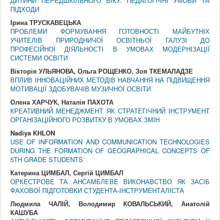
ДИТИНИ ПЕРЕДШКІЛЬНОГО ВІКУ: ПЕДАГОГІЧНІ УМОВИ ТА
ПІДХОДИ
Ірина ТРУСКАВЕЦЬКА
ПРОБЛЕМИ ФОРМУВАННЯ ГОТОВНОСТІ МАЙБУТНІХ
УЧИТЕЛІВ ПРИРОДНИЧОЇ ОСВІТНЬОЇ ГАЛУЗІ ДО
ПРОФЕСІЙНОЇ ДІЯЛЬНОСТІ В УМОВАХ МОДЕРНІЗАЦІЇ
СИСТЕМИ ОСВІТИ
Вікторія УЛЬЯНОВА, Ольга РОЩЕНКО, Зоя ТКЕМАЛАДЗЕ
ВПЛИВ ІННОВАЦІЙНИХ МЕТОДІВ НАВЧАННЯ НА ПІДВИЩЕННЯ
МОТИВАЦІЇ ЗДОБУВАЧІВ МУЗИЧНОЇ ОСВІТИ
Олена ХАРЧУК, Наталія ПАХОТА
КРЕАТИВНИЙ МЕНЕДЖМЕНТ ЯК СТРАТЕГІЧНИЙ ІНСТРУМЕНТ
ОРГАНІЗАЦІЙНОГО РОЗВИТКУ В УМОВАХ ЗМІН
Nadiya KHLON
USE OF INFORMATION AND COMMUNICATION TECHNOLOGIES
DURING THE FORMATION OF GEOGRAPHICAL CONCEPTS OF
5TH GRADE STUDENTS
Катерина ЦИМБАЛ, Сергій ЦИМБАЛ
ОРКЕСТРОВЕ ТА АНСАМБЛЕВЕ ВИКОНАВСТВО ЯК ЗАСІБ
ФАХОВОЇ ПІДГОТОВКИ СТУДЕНТА-ІНСТРУМЕНТАЛІСТА
Людмила ЧАЛІЙ, Володимир КОВАЛЬСЬКИЙ, Анатолій
КАШУБА