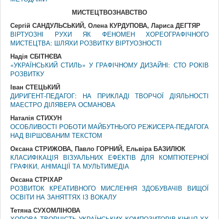
МИСТЕЦТВОЗНАВСТВО
Сергій САНДУЛЬСЬКИЙ, Олена КУРДУПОВА, Лариса ДЕГТЯР
ВІРТУОЗНІ РУХИ ЯК ФЕНОМЕН ХОРЕОГРАФІЧНОГО
МИСТЕЦТВА: ШЛЯХИ РОЗВИТКУ ВІРТУОЗНОСТІ
Надія СБІТНЄВА
«УКРАЇНСЬКИЙ СТИЛЬ» У ГРАФІЧНОМУ ДИЗАЙНІ: СТО РОКІВ
РОЗВИТКУ
Іван СТЕЦЬКИЙ
ДИРИГЕНТ-ПЕДАГОГ: НА ПРИКЛАДІ ТВОРЧОЇ ДІЯЛЬНОСТІ
МАЕСТРО ДІЛЯВЕРА ОСМАНОВА
Наталія СТИХУН
ОСОБЛИВОСТІ РОБОТИ МАЙБУТНЬОГО РЕЖИСЕРА-ПЕДАГОГА
НАД ВІРШОВАНИМ ТЕКСТОМ
Оксана СТРИЖОВА, Павло ГОРНИЙ, Ельвіра БАЗИЛЮК
КЛАСИФІКАЦІЯ ВІЗУАЛЬНИХ ЕФЕКТІВ ДЛЯ КОМП’ЮТЕРНОЇ
ГРАФІКИ, АНІМАЦІЇ ТА МУЛЬТИМЕДІА
Оксана СТРІХАР
РОЗВИТОК КРЕАТИВНОГО МИСЛЕННЯ ЗДОБУВАЧІВ ВИЩОЇ
ОСВІТИ НА ЗАНЯТТЯХ ІЗ ВОКАЛУ
Тетяна СУХОМЛІНОВА
ХОРОВА ТВОРЧІСТЬ УКРАЇНСЬКИХ КОМПОЗИТОРІВ КІНЦЯ ХХ