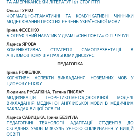
ТА АМЕРИКАНСЬКІЙ ЛІТЕРАТУРІ 21 СТОЛІТТЯ
Ольга ТУРКО
ФОРМАЛЬНО-ГРАМАТИЧНІ ТА КОМУНІКАТИВНІ ЧИННИКИ
МОДЕЛЮВАННЯ ПРОСТИХ РЕЧЕНЬ УКРАЇНСЬКОЇ МОВИ
Ірина ФЕСЕНКО
БІОГРАФІЧНИЙ НАРАТИВ У ДРАМІ «СИН ПОЕТА» О.П. ЧУЧУЯ
Лариса ЯРОВА
КОМУНІКАТИВНА СТРАТЕГІЯ САМОПРЕЗЕНТАЦІЇ В
АНГЛОМОВНОМУ ВІРТУАЛЬНОМУ ДИСКУРСІ
ПЕДАГОГIКА
Ірина РОЖЕЛЮК
КОГНІТИВНІ АСПЕКТИ ВИКЛАДАННЯ ІНОЗЕМНИХ МОВ У
ЦИФРОВУ ЕПОХУ
Людмила РУСАЛКІНА, Тетяна ПИСЛАР
МОДИФІКАЦІЯ ТЕОРЕТИКО-МЕТОДОЛОГІЧНОЇ МОДЕЛІ
ВИКЛАДАННЯ МЕДИЧНОЇ АНГЛІЙСЬКОЇ МОВИ В МЕДИЧНИХ
ЗАКЛАДАХ ВИЩОЇ ОСВІТИ
Лариса САВИЦЬКА, Ірина БЕЗУГЛА
ПЕДАГОГІЧНІ ТЕХНОЛОГІЇ АДАПТАЦІЇ СТУДЕНТІВ ДО
СКЛАДНИХ УМОВ МІЖКУЛЬТУРНОГО СПІЛКУВАННЯ У ВИЩІЙ
ОСВІТІ