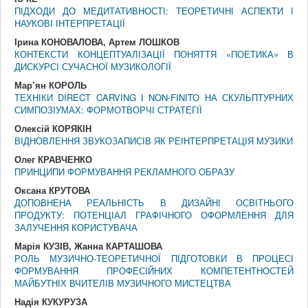
ПІДХОДИ ДО МЕДИТАТИВНОСТІ: ТЕОРЕТИЧНІ АСПЕКТИ І
НАУКОВІ ІНТЕРПРЕТАЦІЇ
Ірина КОНОВАЛОВА, Артем ЛОШКОВ
КОНТЕКСТИ КОНЦЕПТУАЛІЗАЦІЇ ПОНЯТТЯ «ПОЕТИКА» В
ДИСКУРСІ СУЧАСНОЇ МУЗИКОЛОГІЇ
Мар’ян КОРОЛЬ
ТЕХНІКИ DIRECT CARVING І NON-FINITO НА СКУЛЬПТУРНИХ
СИМПОЗІУМАХ: ФОРМОТВОРЧІ СТРАТЕГІЇ
Олексій КОРЯКІН
ВІДНОВЛЕННЯ ЗВУКОЗАПИСІВ ЯК РЕІНТЕРПРЕТАЦІЯ МУЗИКИ
Олег КРАВЧЕНКО
ПРИНЦИПИ ФОРМУВАННЯ РЕКЛАМНОГО ОБРАЗУ
Оксана КРУТОВА
ДОПОВНЕНА РЕАЛЬНІСТЬ В ДИЗАЙНІ ОСВІТНЬОГО
ПРОДУКТУ: ПОТЕНЦІАЛ ГРАФІЧНОГО ОФОРМЛЕННЯ ДЛЯ
ЗАЛУЧЕННЯ КОРИСТУВАЧА
Марія КУЗІВ, Жанна КАРТАШОВА
РОЛЬ МУЗИЧНО-ТЕОРЕТИЧНОЇ ПІДГОТОВКИ В ПРОЦЕСІ
ФОРМУВАННЯ ПРОФЕСІЙНИХ КОМПЕТЕНТНОСТЕЙ
МАЙБУТНІХ ВЧИТЕЛІВ МУЗИЧНОГО МИСТЕЦТВА
Надія КУКУРУЗА