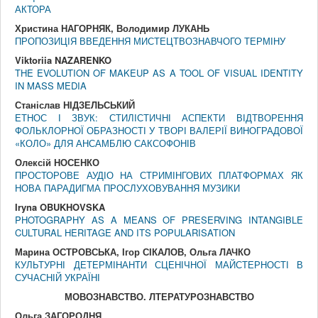
АКТОРА
Христина НАГОРНЯК, Володимир ЛУКАНЬ
ПРОПОЗИЦІЯ ВВЕДЕННЯ МИСТЕЦТВОЗНАВЧОГО ТЕРМІНУ
Viktoriia NAZARENKO
THE EVOLUTION OF MAKEUP AS A TOOL OF VISUAL IDENTITY
IN MASS MEDIA
Станіслав НІДЗЕЛЬСЬКИЙ
ЕТНОС І ЗВУК: СТИЛІСТИЧНІ АСПЕКТИ ВІДТВОРЕННЯ
ФОЛЬКЛОРНОЇ ОБРАЗНОСТІ У ТВОРІ ВАЛЕРІЇ ВИНОГРАДОВОЇ
«КОЛО» ДЛЯ АНСАМБЛЮ САКСОФОНІВ
Олексій НОСЕНКО
ПРОСТОРОВЕ АУДІО НА СТРИМІНГОВИХ ПЛАТФОРМАХ ЯК
НОВА ПАРАДИГМА ПРОСЛУХОВУВАННЯ МУЗИКИ
Iryna OBUKHOVSKA
PHOTOGRAPHY AS A MEANS OF PRESERVING INTANGIBLE
CULTURAL HERITAGE AND ITS POPULARISATION
Марина ОСТРОВСЬКА, Ігор СІКАЛОВ, Ольга ЛАЧКО
КУЛЬТУРНІ ДЕТЕРМІНАНТИ СЦЕНІЧНОЇ МАЙСТЕРНОСТІ В
СУЧАСНІЙ УКРАЇНІ
МОВОЗНАВСТВО. ЛТЕРАТУРОЗНАВСТВО
Ольга ЗАГОРОДНЯ