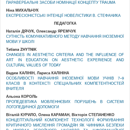
ПАРАВЕРБАЛЬНІ ЗАСОБИ НОМІНАЦІЇ КОНЦЕПТУ TRAUMA
Ніна МИХАЛЬЧУК
ЕКСПРЕСІОНІСТСЬКІ ІНТЕНЦІЇ НОВЕЛІСТИКИ В. СТЕФАНИКА
ПЕДАГОГКА
Наталія ДЯЧУК, Олександр ЯРЕМЧУК
СУТНІСТЬ КОМУНІКАТИВНОГО МЕТОДУ НАВЧАННЯ ІНОЗЕМНОЇ
МОВИ У ШКОЛІ
Тetiana ZHYTNIK
CHANGES IN AESTHETIC CRITERIA AND THE INFLUENCE OF
ART IN EDUCATION ON AESTHETIC EXPERIENCE AND
CULTURAL VALUES OF TODAY
Вадим КАЛІНІН, Лариса КАЛІНІНА
ОСОБЛИВОСТІ НАВЧАННЯ ІНОЗЕМНОЇ МОВИ УЧНІВ 7–9
КЛАСІВ В КОНТЕКСТІ СПЕЦІАЛЬНИХ КОМПЕТЕНТНОСТЕЙ
ВЧИТЕЛЯ
Альона КОРОЛЬ
ПРОПЕДЕВТИКА МОВЛЕННЄВИХ ПОРУШЕНЬ В СИСТЕМІ
ЛОГОПЕДИЧНОЇ ДОПОМОГИ
Віталій КУРИЛО, Олена КАРАМАН, Вікторія СТЕПАНЕНКО
КОНЦЕПТУАЛЬНИЙ КОМПОНЕНТ ТЕХНОЛОГІЇ ФОРМУВАННЯ
КРИТИЧНОГО МИСЛЕННЯ ГРОМАДЯН ЯК ЧИННИКА БЕЗПЕКИ