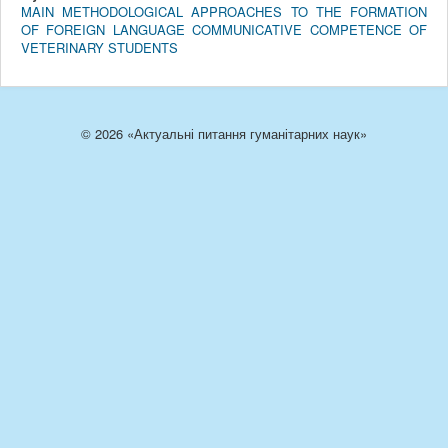
MAIN METHODOLOGICAL APPROACHES TO THE FORMATION
OF FOREIGN LANGUAGE COMMUNICATIVE COMPETENCE OF
VETERINARY STUDENTS
© 2026 «Актуальні питання гуманітарних наук»