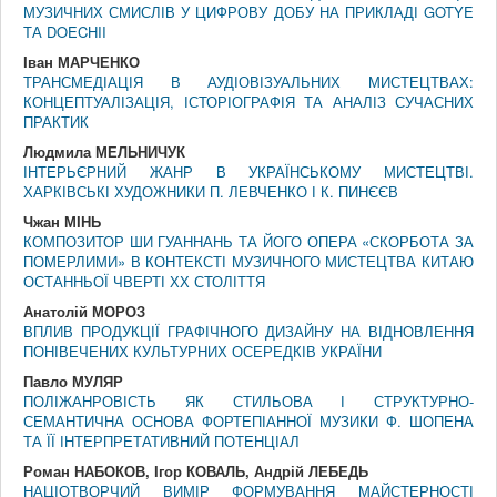
МУЗИЧНИХ СМИСЛІВ У ЦИФРОВУ ДОБУ НА ПРИКЛАДІ GOTYE
ТА DOECHII
Іван МАРЧЕНКО
ТРАНСМЕДІАЦІЯ В АУДІОВІЗУАЛЬНИХ МИСТЕЦТВАХ:
КОНЦЕПТУАЛІЗАЦІЯ, ІСТОРІОГРАФІЯ ТА АНАЛІЗ СУЧАСНИХ
ПРАКТИК
Людмила МЕЛЬНИЧУК
ІНТЕРЬЄРНИЙ ЖАНР В УКРАЇНСЬКОМУ МИСТЕЦТВІ.
ХАРКІВСЬКІ ХУДОЖНИКИ П. ЛЕВЧЕНКО І К. ПИНЄЄВ
Чжан МІНЬ
КОМПОЗИТОР ШИ ГУАННАНЬ ТА ЙОГО ОПЕРА «СКОРБОТА ЗА
ПОМЕРЛИМИ» В КОНТЕКСТІ МУЗИЧНОГО МИСТЕЦТВА КИТАЮ
ОСТАННЬОЇ ЧВЕРТІ ХХ СТОЛІТТЯ
Анатолій МОРОЗ
ВПЛИВ ПРОДУКЦІЇ ГРАФІЧНОГО ДИЗАЙНУ НА ВІДНОВЛЕННЯ
ПОНІВЕЧЕНИХ КУЛЬТУРНИХ ОСЕРЕДКІВ УКРАЇНИ
Павло МУЛЯР
ПОЛІЖАНРОВІСТЬ ЯК СТИЛЬОВА І СТРУКТУРНО-
СЕМАНТИЧНА ОСНОВА ФОРТЕПІАННОЇ МУЗИКИ Ф. ШОПЕНА
ТА ЇЇ ІНТЕРПРЕТАТИВНИЙ ПОТЕНЦІАЛ
Роман НАБОКОВ, Ігор КОВАЛЬ, Андрій ЛЕБЕДЬ
НАЦІОТВОРЧИЙ ВИМІР ФОРМУВАННЯ МАЙСТЕРНОСТІ