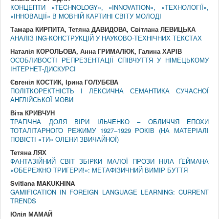
КОНЦЕПТИ «TECHNOLOGY», «INNOVATION», «ТЕХНОЛОГІЇ»,
«ІННОВАЦІЇ» В МОВНІЙ КАРТИНІ СВІТУ МОЛОДІ
Тамара КИРПИТА, Тетяна ДАВИДОВА, Світлана ЛЕВИЦЬКА
АНАЛІЗ ING-КОНСТРУКЦІЙ У НАУКОВО-ТЕХНІЧНИХ ТЕКСТАХ
Наталія КОРОЛЬОВА, Анна ГРИМАЛЮК, Галина ХАРІВ
ОСОБЛИВОСТІ РЕПРЕЗЕНТАЦІЇ СПІВЧУТТЯ У НІМЕЦЬКОМУ
ІНТЕРНЕТ-ДИСКУРСІ
Євгенія КОСТИК, Ірина ГОЛУБЄВА
ПОЛІТКОРЕКТНІСТЬ І ЛЕКСИЧНА СЕМАНТИКА СУЧАСНОЇ
АНГЛІЙСЬКОЇ МОВИ
Віта КРИВЧУН
ТРАГІЧНА ДОЛЯ ВІРИ ІЛЬЧЕНКО – ОБЛИЧЧЯ ЕПОХИ
ТОТАЛІТАРНОГО РЕЖИМУ 1927–1929 РОКІВ (НА МАТЕРІАЛІ
ПОВІСТІ «ТИ» ОЛЕНИ ЗВИЧАЙНОЇ)
Тетяна ЛЯХ
ФАНТАЗІЙНИЙ СВІТ ЗБІРКИ МАЛОЇ ПРОЗИ НІЛА ҐЕЙМАНА
«ОБЕРЕЖНО ТРИГЕРИ!»: МЕТАФІЗИЧНИЙ ВИМІР БУТТЯ
Svitlana MAKUKHINA
GAMIFICATION IN FOREIGN LANGUAGE LEARNING: CURRENT
TRENDS
Юлія МАМАЙ