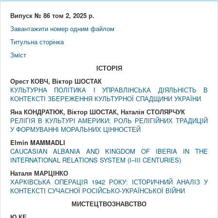
Випуск № 86 том 2, 2025 р.
Завантажити номер одним файлом
Титульна сторінка
Змiст
IСТОРIЯ
Орест КОВЧ, Віктор ШОСТАК
КУЛЬТУРНА ПОЛІТИКА І УПРАВЛІНСЬКА ДІЯЛЬНІСТЬ В
КОНТЕКСТІ ЗБЕРЕЖЕННЯ КУЛЬТУРНОЇ СПАДЩИНИ УКРАЇНИ
Яна КОНДРАТЮК, Віктор ШОСТАК, Наталія СТОЛЯРЧУК
РЕЛІГІЯ В КУЛЬТУРІ АМЕРИКИ: РОЛЬ РЕЛІГІЙНИХ ТРАДИЦІЙ
У ФОРМУВАННІ МОРАЛЬНИХ ЦІННОСТЕЙ
Elmin MAMMADLI
CAUCASIAN ALBANIA AND KINGDOM OF IBERIA IN THE
INTERNATIONAL RELATIONS SYSTEM (I–III CENTURIES)
Наталя МАРЦІНКО
ХАРКІВСЬКА ОПЕРАЦІЯ 1942 РОКУ: ІСТОРИЧНИЙ АНАЛІЗ У
КОНТЕКСТІ СУЧАСНОЇ РОСІЙСЬКО-УКРАЇНСЬКОЇ ВІЙНИ
МИСТЕЦТВОЗНАВСТВО
Ю КЕ