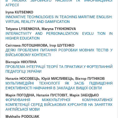
В УМОВАХ ЗБРОЙНОГО НАСИЛЛЯ ТА ІНФОРМАЦІЙНОЇ
АГРЕСІЇ
Іryna КUTSENKO
INNOVATIVE TECHNOLOGIES IN TEACHING MARITIME ENGLISH:
VIRTUAL REALITY AND GAMIFICATION
Tetyana LYSENKOVA, Мaryna TYKHONOVA
INTERACTIVITY AND PERSONALIZATION EVOLU TION IN
HIGHER EDUCATION
Світлана ЛОТОШНІКОВА, Ігор ШУТЕНКО
ДЕЯКІ ПРОБЛЕМНІ ПИТАННЯ РОЗРОБКИ МОВНИХ ТЕСТІВ У
ВІЙСЬКОВОМУ КОНТЕКСТІ
Вікторія НІКУЛІНА
ПРОБЛЕМА ІНТЕГРАЦІЇ ТЕОРІЇ ТА ПРАКТИКИ У ФОРТЕПІАННІЙ
ПЕДАГОГІЦІ УКРАЇНИ
Наталія НОСОВЕЦЬ, Юрій МИСЛИВЕЦЬ, Віктор ПУТНІКОВ
МУЛЬТИМЕДІЙНІ ТЕХНОЛОГІЇ ЯК ЗАСІБ ПІДВИЩЕННЯ
ЕФЕКТИВНОСТІ НАВЧАННЯ В ЗАКЛАДАХ ВИЩОЇ ОСВІТИ
Марія ПОГОДІНА, Наталія ПУСТОВІТ, Марія ЗАБУДЬКО
ФОРМУВАННЯ МІЖКУЛЬТУРНОЇ КОМУНІКАТИВНОЇ
КОМПЕТЕНЦІЇ СЕРЕД ВІЙСЬКОВИХ КУРСАНТІВ НА ЗАНЯТТЯХ
АНГЛІЙСЬКОЇ МОВИ
Mykhailo PODOLIAK