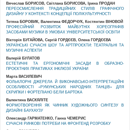
Вячеслав БОРИСОВ, Світлана БОРИСОВА, Ірина ПРОДАН
ПЕРЕОСМИСЛЕННЯ ТРАДИЦІЙНИХ СТИЛІВ ГРАФІЧНОГО
ДИЗАЙНУ У КОНТЕКСТІ КОНЦЕПЦІЇ ПОЛІКУЛЬТУРНОСТІ
Тетяна БОРОВИК, Валентина ФЕДОРЧУК, Костянтин ВІНОВОЙ
ПРОФЕСІЙНИЙ РОЗВИТОК МАЙБУТНІХ ХОРЕОГРАФІВ
ЗАСОБАМИ МУЗИКИ В УМОВАХ УНІВЕРСИТЕТСЬКОЇ ОСВІТИ
Вікторія БУГАЙОВА, Сергій ГОРДЄЄВ, Олена ГОРДЄЄВА
УКРАЇНСЬКІ СУЧАСНІ ШОУ ТА АРТПРОЄКТИ: ТЕАТРАЛЬНІ ТА
МУЗИЧНІ АСПЕКТИ
Валерій БУЛАТОВ
ЕСТЕТИЧНІ ТА ЕРГОНОМІЧНІ ЗАСАДИ В ОБРАЗНО-
ПРОЄКТНИХ ПРАКТИКАХ ІНКЛЮЗІЇ УКРАЇНИ
Марта ВАСИЛЕВИЧ
ФОЛЬКЛОРНІ ДЖЕРЕЛА Й ВИКОНАВСЬКО-ІНТЕРПРЕТАЦІЙНІ
ОСОБЛИВОСТІ «РУМУНСЬКИХ НАРОДНИХ ТАНЦІВ» ДЛЯ
СКРИПКИ І ФОРТЕПІАНО БЕЛИ БАРТОКА
Валентина ВАСКЯЛІТЕ
ФОРМОТВОРЕННЯ ЯК ЧИННИК ХУДОЖНЬОГО СИНТЕЗУ В
ДИЗАЙНІ БАУХАУЗУ
Олександр ГАРМАТЕНКО, Ганна ЧЕМЕРИС
СУЧАСНІ РИНКОВІ ПОТРЕБИ НА ФРОНТЕНД РОЗРОБКУ