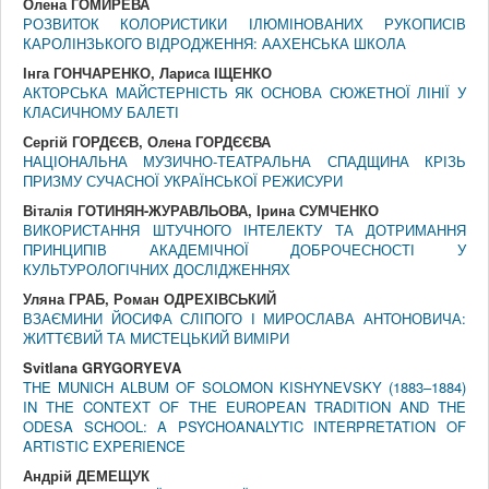
Олена ГОМИРЕВА
РОЗВИТОК КОЛОРИСТИКИ ІЛЮМІНОВАНИХ РУКОПИСІВ
КАРОЛІНЗЬКОГО ВІДРОДЖЕННЯ: ААХЕНСЬКА ШКОЛА
Інга ГОНЧАРЕНКО, Лариса ІЩЕНКО
АКТОРСЬКА МАЙСТЕРНІСТЬ ЯК ОСНОВА СЮЖЕТНОЇ ЛІНІЇ У
КЛАСИЧНОМУ БАЛЕТІ
Сергій ГОРДЄЄВ, Олена ГОРДЄЄВА
НАЦІОНАЛЬНА МУЗИЧНО-ТЕАТРАЛЬНА СПАДЩИНА КРІЗЬ
ПРИЗМУ СУЧАСНОЇ УКРАЇНСЬКОЇ РЕЖИСУРИ
Віталія ГОТИНЯН-ЖУРАВЛЬОВА, Ірина СУМЧЕНКО
ВИКОРИСТАННЯ ШТУЧНОГО ІНТЕЛЕКТУ ТА ДОТРИМАННЯ
ПРИНЦИПІВ АКАДЕМІЧНОЇ ДОБРОЧЕСНОСТІ У
КУЛЬТУРОЛОГІЧНИХ ДОСЛІДЖЕННЯХ
Уляна ГРАБ, Роман ОДРЕХІВСЬКИЙ
ВЗАЄМИНИ ЙОСИФА СЛІПОГО І МИРОСЛАВА АНТОНОВИЧА:
ЖИТТЄВИЙ ТА МИСТЕЦЬКИЙ ВИМІРИ
Svitlana GRYGORYEVA
THE MUNICH ALBUM OF SOLOMON KISHYNEVSKY (1883–1884)
IN THE CONTEXT OF THE EUROPEAN TRADITION AND THE
ODESA SCHOOL: A PSYCHOANALYTIC INTERPRETATION OF
ARTISTIC EXPERIENCE
Андрій ДЕМЕЩУК