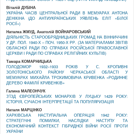
Віталій ДУБІНА
УКРАЇНА ЧАСІВ ЦЕНТРАЛЬНОЇ РАДИ В МЕМУАРАХ АНТОНА
ДЕНІКІНА (ДО АНТИУКРАЇНСЬКИХ УЯВЛЕНЬ ЕЛІТ «БІЛОЇ
РОСІЇ»)
Наталка ЖМУД, Анатолій ВОЙНАРОВСЬКИЙ
ДІЯЛЬНІСТЬ СТАРООБРЯДНИЦЬКИХ ГРОМАД НА ВІННИЧЧИНІ
У ДР. ПОЛ. 1940-Х – ПОЧ. 1950-Х РР. (ЗА МАТЕРІАЛАМИ ЗВІТІВ
ОБЛАСНОЇ РАДИ ПО СПРАВАХ РОСІЙСЬКОЇ ПРАВОСЛАВНОЇ
ЦЕРКВИ І РАДИ ПО СПРАВАХ РЕЛІГІЙНИХ КУЛЬТІВ)
Тамара КОМАРНИЦЬКА
ГОЛОДОМОР 1932–1933 РОКІВ У С. КРОПИВНІ
ЗОЛОТОНІСЬКОГО РАЙОНУ ЧЕРКАСЬКОЇ ОБЛАСТІ У
МЕМУАРАХ МИХАЙЛА ТРОХИМОВИЧА КРИВЕНКА «РОДИННЕ
ДЕРЕВО ФАМІЛІЇ КРИВЕНКІВ»
Галина МАЛЕОНЧУК
ЗʼЇЗД ЄВРОПЕЙСЬКИХ МОНАРХІВ У ЛУЦЬКУ 1429 РОКУ:
ІСТОРІЯ, СУЧАСНІ ІНТЕРПРЕТАЦІЇ ТА ПОПУЛЯРИЗАЦІЯ
Наталя МАРЦІНКО
ХАРКІВСЬКА НАСТУПАЛЬНА ОПЕРАЦІЯ 1942 РОКУ:
СТРАТЕГІЧНІ ПОМИЛКИ, НАСЛІДКИ НАСТУПУ ТА
ЕКОНОМІЧНИЙ КОНТЕКСТ ГІБРИДНОЇ ВІЙНИ РОСІЇ ПРОТИ
УКРАЇНИ