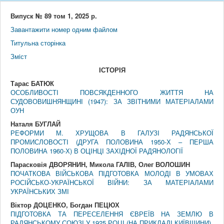
Випуск № 89 том 1, 2025 р.
Завантажити номер одним файлом
Титульна сторінка
Змiст
IСТОРIЯ
Тарас БАТЮК
ОСОБЛИВОСТІ ПОВСЯКДЕННОГО ЖИТТЯ НА
СУДОВОВИШНЯНЩИНІ (1947): ЗА ЗВІТНИМИ МАТЕРІАЛАМИ
ОУН
Наталя БУГЛАЙ
РЕФОРМИ М. ХРУЩОВА В ГАЛУЗІ РАДЯНСЬКОЇ
ПРОМИСЛОВОСТІ (ДРУГА ПОЛОВИНА 1950-Х – ПЕРША
ПОЛОВИНА 1960-Х) В ОЦІНЦІ ЗАХІДНОЇ РАДЯНОЛОГІЇ
Парасковія ДВОРЯНИН, Микола ГАЛІВ, Олег ВОЛОШИН
ПОЧАТКОВА ВІЙСЬКОВА ПІДГОТОВКА МОЛОДІ В УМОВАХ
РОСІЙСЬКО-УКРАЇНСЬКОЇ ВІЙНИ: ЗА МАТЕРІАЛАМИ
УКРАЇНСЬКИХ ЗМІ
Віктор ДОЦЕНКО, Богдан ПЕЦЮХ
ПІДГОТОВКА ТА ПЕРЕСЕЛЕННЯ ЄВРЕЇВ НА ЗЕМЛЮ В
РАДЯНСЬКОМУ СОЮЗІ У 1925 РОЦІ (НА ПРИКЛАДІ КИЇВЩИНИ)