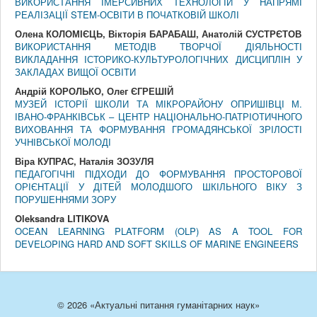
ВИКОРИСТАННЯ ІМЕРСИВНИХ ТЕХНОЛОГІЙ У НАПРЯМІ
РЕАЛІЗАЦІЇ STEM-ОСВІТИ В ПОЧАТКОВІЙ ШКОЛІ
Олена КОЛОМІЄЦЬ, Вікторія БАРАБАШ, Анатолій СУСТРЄТОВ
ВИКОРИСТАННЯ МЕТОДІВ ТВОРЧОЇ ДІЯЛЬНОСТІ
ВИКЛАДАННЯ ІСТОРИКО-КУЛЬТУРОЛОГІЧНИХ ДИСЦИПЛІН У
ЗАКЛАДАХ ВИЩОЇ ОСВІТИ
Андрій КОРОЛЬКО, Олег ЄГРЕШІЙ
МУЗЕЙ ІСТОРІЇ ШКОЛИ ТА МІКРОРАЙОНУ ОПРИШІВЦІ М.
ІВАНО-ФРАНКІВСЬК – ЦЕНТР НАЦІОНАЛЬНО-ПАТРІОТИЧНОГО
ВИХОВАННЯ ТА ФОРМУВАННЯ ГРОМАДЯНСЬКОЇ ЗРІЛОСТІ
УЧНІВСЬКОЇ МОЛОДІ
Віра КУПРАС, Наталія ЗОЗУЛЯ
ПЕДАГОГІЧНІ ПІДХОДИ ДО ФОРМУВАННЯ ПРОСТОРОВОЇ
ОРІЄНТАЦІЇ У ДІТЕЙ МОЛОДШОГО ШКІЛЬНОГО ВІКУ З
ПОРУШЕННЯМИ ЗОРУ
Oleksandra LITIKOVA
OCEAN LEARNING PLATFORM (OLP) AS A TOOL FOR
DEVELOPING HARD AND SOFT SKILLS OF MARINE ENGINEERS
© 2026 «Актуальні питання гуманітарних наук»