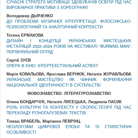
СУЧАСНІ СТРАТЕГІЇ МОТИВАЦІЇ ЗДОБУВАЧІВ ОСВІТИ ПІД ЧАС
ВИРОБНИЧОЇ ПРАКТИКИ З ХОРЕОГРАФІЇ
Володимир ДЬЯЧЕНКО
ДО ПРОБЛЕМИ МУЗИЧНОЇ ІНТЕРПРЕТАЦІЇ: ФІЛОСОФСЬКО-
ПСИХОЛОГІЧНИЙ ТА АНАЛІТИЧНИЙ КОНТЕКСТИ
Тетяна ЄРМАКОВА
ДИЗАЙН І КОНЦЕПЦІЇ УКРАЇНСЬКИХ МИСТЕЦЬКИХ
ІНСТАЛЯЦІЙ 2022–2024 РОКІВ НА ФЕСТИВАЛІ “BURNING MAN”:
ПОРІВНЯЛЬНИЙ ОГЛЯД
Сергій ЗУЄВ
ОПЕРА В КІНО: ІНТЕРТЕКСТУАЛЬНИЙ АСПЕКТ
Марія КОВАЛЬОВА, Ярослава ВЕРНЮК, Наталія ЖУРАВЛЬОВА
УКРАЇНСЬКЕ МИСТЕЦТВО ЯК ЧИННИК ФОРМУВАННЯ
НАЦІОНАЛЬНОЇ ІДЕНТИЧНОСТІ В СУСПІЛЬСТВІ
МОВОЗНАВСТВО. Л
I
ТЕРАТУРОЗНАВСТВО
Олена БОНДАРЧУК, Наталія ЛИСЕЦЬКА, Людмила ПАСИК
РОЛЬ КУЛЬТУРИ ТА КОНТЕКСТУ У СКОПОС-ТЕОРІЇ ПІД ЧАС
ПЕРЕКЛАДУ РІЗНОГАЛУЗЕВИХ ТЕКСТІВ
Томаш ВРАБЕЛЬ, Маріанна ЛЕВРІНЦ
НЕОЛОГІЗМИ ЦИФРОВОЇ ЕПОХИ ТА ЇХ СТИЛІСТИЧНІ
ОСОБЛИВОСТІ