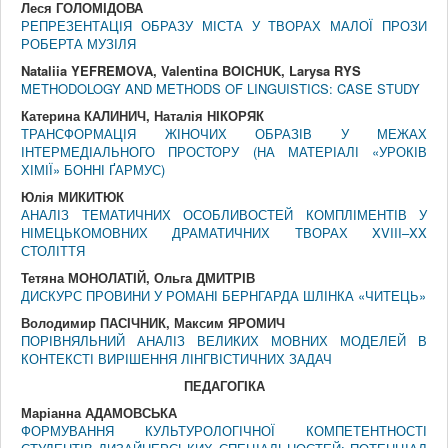
Леся ГОЛОМІДОВА
РЕПРЕЗЕНТАЦІЯ ОБРАЗУ МІСТА У ТВОРАХ МАЛОЇ ПРОЗИ
РОБЕРТА МУЗІЛЯ
Nataliia YEFREMOVA, Valentina BOICHUK, Larysa RYS
METHODOLOGY AND METHODS OF LINGUISTICS: CASE STUDY
Катерина КАЛИНИЧ, Наталія НІКОРЯК
ТРАНСФОРМАЦІЯ ЖІНОЧИХ ОБРАЗІВ У МЕЖАХ
ІНТЕРМЕДІАЛЬНОГО ПРОСТОРУ (НА МАТЕРІАЛІ «УРОКІВ
ХІМІЇ» БОННІ ҐАРМУС)
Юлія МИКИТЮК
АНАЛІЗ ТЕМАТИЧНИХ ОСОБЛИВОСТЕЙ КОМПЛІМЕНТІВ У
НІМЕЦЬКОМОВНИХ ДРАМАТИЧНИХ ТВОРАХ XVIII–XX
СТОЛІТТЯ
Тетяна МОНОЛАТІЙ, Ольга ДМИТРІВ
ДИСКУРС ПРОВИНИ У РОМАНІ БЕРНГАРДА ШЛІНКА «ЧИТЕЦЬ»
Володимир ПАСІЧНИК, Максим ЯРОМИЧ
ПОРІВНЯЛЬНИЙ АНАЛІЗ ВЕЛИКИХ МОВНИХ МОДЕЛЕЙ В
КОНТЕКСТІ ВИРІШЕННЯ ЛІНГВІСТИЧНИХ ЗАДАЧ
ПЕДАГОГ
I
КА
Маріанна АДАМОВСЬКА
ФОРМУВАННЯ КУЛЬТУРОЛОГІЧНОЇ КОМПЕТЕНТНОСТІ