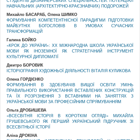
СТУДЕНТІВ ДИЗАЙНЕРСЬКИХ СПЕЦІАЛЬНОСТЕЙ: ПОТЕНЦІАЛ
НАВЧАЛЬНИХ (АРХІТЕКТУРНО-КРАЄЗНАВЧИХ) ПОДОРОЖЕЙ
Михайло БАСАРАБ, Олена ШИМКО
ФОРМУВАННЯ КОМПЕТЕНТНІСНОЇ ПАРАДИГМИ ПІДГОТОВКИ
МАЙБУТНІХ БОГОСЛОВІВ В УМОВАХ СУЧАСНИХ
ТРАНСФОРМАЦІЙ
Галина БОЙКО
«КРОК ДО УКРАЇНИ»: ХХ МІЖНАРОДНА ШКОЛА УКРАЇНСЬКОЇ
МОВИ ЯК ІНОЗЕМНОЇ ЯК СТРАТЕГІЧНИЙ ІНСТРУМЕНТ
КУЛЬТУРНОЇ ДИПЛОМАТІЇ
Дмитро БОРОВИК
ІСТОРІОГРАФІЯ ХУДОЖНЬОЇ ДІЯЛЬНОСТІ ВІТАЛІЯ КУЛИКОВА
Олена ГОРДІЄНКО
ФОРМУВАННЯ В ЗДОБУВАЧІВ ВИЩОЇ ОСВІТИ УМІНЬ
ПРАВИЛЬНОГО ВИКОРИСТАННЯ ВСТАВЛЕНИХ КОНСТРУКЦІЙ
ТА ЇХ РОЗРІЗНЕННЯ З ВСТАВНИМИ НА ЗАНЯТТЯХ З
УКРАЇНСЬКОЇ МОВИ ЗА ПРОФЕСІЙНИМ СПРЯМУВАННЯМ
Ольга ДРОБИШЕВА
«ВСЕСВІТНЯ ІСТОРІЯ В КОРОТКІМ ОГЛЯДІ» МИХАЙЛА
ГРУШЕВСЬКОГО ЯК ПЕРШИЙ УКРАЇНСЬКИЙ ПІДРУЧНИК ЗІ
ВСЕСВІТНЬОЇ ІСТОРІЇ
Аліна ДРОКІНА