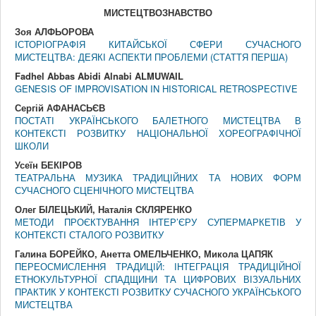
МИСТЕЦТВОЗНАВСТВО
Зоя АЛФЬОРОВА
ІСТОРІОГРАФІЯ КИТАЙСЬКОЇ СФЕРИ СУЧАСНОГО
МИСТЕЦТВА: ДЕЯКІ АСПЕКТИ ПРОБЛЕМИ (СТАТТЯ ПЕРША)
Fadhel Abbas Abidi Alnabi ALMUWAIL
GENESIS OF IMPROVISATION IN HISTORICAL RETROSPECTIVE
Сергій АФАНАСЬЄВ
ПОСТАТІ УКРАЇНСЬКОГО БАЛЕТНОГО МИСТЕЦТВА В
КОНТЕКСТІ РОЗВИТКУ НАЦІОНАЛЬНОЇ ХОРЕОГРАФІЧНОЇ
ШКОЛИ
Усеїн БЕКІРОВ
ТЕАТРАЛЬНА МУЗИКА ТРАДИЦІЙНИХ ТА НОВИХ ФОРМ
СУЧАСНОГО СЦЕНІЧНОГО МИСТЕЦТВА
Олег БІЛЕЦЬКИЙ, Наталія СКЛЯРЕНКО
МЕТОДИ ПРОЄКТУВАННЯ ІНТЕР’ЄРУ СУПЕРМАРКЕТІВ У
КОНТЕКСТІ СТАЛОГО РОЗВИТКУ
Галина БОРЕЙКО, Анетта ОМЕЛЬЧЕНКО, Микола ЦАПЯК
ПЕРЕОСМИСЛЕННЯ ТРАДИЦІЙ: ІНТЕГРАЦІЯ ТРАДИЦІЙНОЇ
ЕТНОКУЛЬТУРНОЇ СПАДЩИНИ ТА ЦИФРОВИХ ВІЗУАЛЬНИХ
ПРАКТИК У КОНТЕКСТІ РОЗВИТКУ СУЧАСНОГО УКРАЇНСЬКОГО
МИСТЕЦТВА