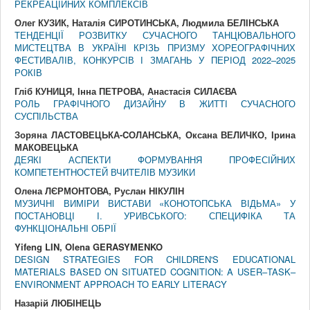
РЕКРЕАЦІЙНИХ КОМПЛЕКСІВ
Олег КУЗИК, Наталія СИРОТИНСЬКА, Людмила БЕЛІНСЬКА
ТЕНДЕНЦІЇ РОЗВИТКУ СУЧАСНОГО ТАНЦЮВАЛЬНОГО
МИСТЕЦТВА В УКРАЇНІ КРІЗЬ ПРИЗМУ ХОРЕОГРАФІЧНИХ
ФЕСТИВАЛІВ, КОНКУРСІВ І ЗМАГАНЬ У ПЕРІОД 2022–2025
РОКІВ
Гліб КУНИЦЯ, Інна ПЕТРОВА, Анастасія СИЛАЄВА
РОЛЬ ГРАФІЧНОГО ДИЗАЙНУ В ЖИТТІ СУЧАСНОГО
СУСПІЛЬСТВА
Зоряна ЛАСТОВЕЦЬКА-CОЛАНСЬКА, Оксана ВЕЛИЧКО, Ірина
МАКОВЕЦЬКА
ДЕЯКІ АСПЕКТИ ФОРМУВАННЯ ПРОФЕСІЙНИХ
КОМПЕТЕНТНОСТЕЙ ВЧИТЕЛІВ МУЗИКИ
Олена ЛЄРМОНТОВА, Руслан НІКУЛІН
МУЗИЧНІ ВИМІРИ ВИСТАВИ «КОНОТОПСЬКА ВІДЬМА» У
ПОСТАНОВЦІ І. УРИВСЬКОГО: СПЕЦИФІКА ТА
ФУНКЦІОНАЛЬНІ ОБРІЇ
Yifeng LIN, Olena GERASYMENKO
DESIGN STRATEGIES FOR CHILDREN'S EDUCATIONAL
MATERIALS BASED ON SITUATED COGNITION: A USER–TASK–
ENVIRONMENT APPROACH TO EARLY LITERACY
Назарій ЛЮБІНЕЦЬ