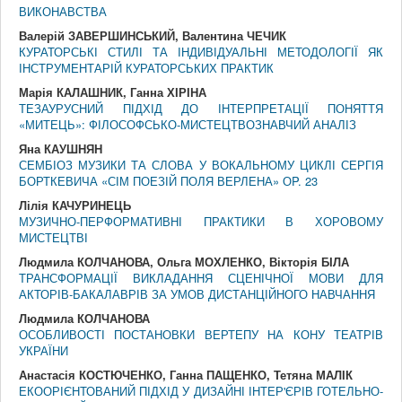
ВИКОНАВСТВА
Валерій ЗАВЕРШИНСЬКИЙ, Валентина ЧЕЧИК
КУРАТОРСЬКІ СТИЛІ ТА ІНДИВІДУАЛЬНІ МЕТОДОЛОГІЇ ЯК
ІНСТРУМЕНТАРІЙ КУРАТОРСЬКИХ ПРАКТИК
Марія КАЛАШНИК, Ганна ХІРІНА
ТЕЗАУРУСНИЙ ПІДХІД ДО ІНТЕРПРЕТАЦІЇ ПОНЯТТЯ
«МИТЕЦЬ»: ФІЛОСОФСЬКО-МИСТЕЦТВОЗНАВЧИЙ АНАЛІЗ
Яна КАУШНЯН
СЕМБІОЗ МУЗИКИ ТА СЛОВА У ВОКАЛЬНОМУ ЦИКЛІ СЕРГІЯ
БОРТКЕВИЧА «СІМ ПОЕЗІЙ ПОЛЯ ВЕРЛЕНА» ОP. 23
Лілія КАЧУРИНЕЦЬ
МУЗИЧНО-ПЕРФОРМАТИВНІ ПРАКТИКИ В ХОРОВОМУ
МИСТЕЦТВІ
Людмила КОЛЧАНОВА, Ольга МОХЛЕНКО, Вікторія БІЛА
ТРАНСФОРМАЦІЇ ВИКЛАДАННЯ СЦЕНІЧНОЇ МОВИ ДЛЯ
АКТОРІВ-БАКАЛАВРІВ ЗА УМОВ ДИСТАНЦІЙНОГО НАВЧАННЯ
Людмила КОЛЧАНОВА
ОСОБЛИВОСТІ ПОСТАНОВКИ ВЕРТЕПУ НА КОНУ ТЕАТРІВ
УКРАЇНИ
Анастасія КОСТЮЧЕНКО, Ганна ПАЩЕНКО, Тетяна МАЛІК
ЕКООРІЄНТОВАНИЙ ПІДХІД У ДИЗАЙНІ ІНТЕР'ЄРІВ ГОТЕЛЬНО-