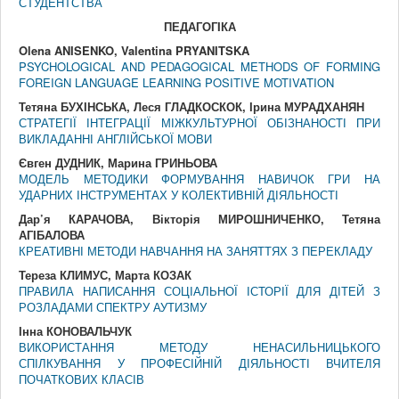
СТУДЕНТСТВА
ПЕДАГОГIКА
Olena ANISENKO, Valentina PRYANITSKA
PSYCHOLOGICAL AND PEDAGOGICAL METHODS OF FORMING
FOREIGN LANGUAGE LEARNING POSITIVE MOTIVATION
Тетяна БУХІНСЬКА, Леся ГЛАДКОСКОК, Ірина МУРАДХАНЯН
СТРАТЕГІЇ ІНТЕГРАЦІЇ МІЖКУЛЬТУРНОЇ ОБІЗНАНОСТІ ПРИ
ВИКЛАДАННІ АНГЛІЙСЬКОЇ МОВИ
Євген ДУДНИК, Марина ГРИНЬОВА
МОДЕЛЬ МЕТОДИКИ ФОРМУВАННЯ НАВИЧОК ГРИ НА
УДАРНИХ ІНСТРУМЕНТАХ У КОЛЕКТИВНІЙ ДІЯЛЬНОСТІ
Дар’я КАРАЧОВА, Вікторія МИРОШНИЧЕНКО, Тетяна
АГІБАЛОВА
КРЕАТИВНІ МЕТОДИ НАВЧАННЯ НА ЗАНЯТТЯХ З ПЕРЕКЛАДУ
Тереза КЛИМУС, Марта КОЗАК
ПРАВИЛА НАПИСАННЯ СОЦІАЛЬНОЇ ІСТОРІЇ ДЛЯ ДІТЕЙ З
РОЗЛАДАМИ СПЕКТРУ АУТИЗМУ
Інна КОНОВАЛЬЧУК
ВИКОРИСТАННЯ МЕТОДУ НЕНАСИЛЬНИЦЬКОГО
СПІЛКУВАННЯ У ПРОФЕСІЙНІЙ ДІЯЛЬНОСТІ ВЧИТЕЛЯ
ПОЧАТКОВИХ КЛАСІВ