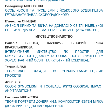
Володимир МОРОЗЕНКО
ОСОБЛИВОСТІ ТА ПРОБЛЕМИ ВІЙСЬКОВОГО БУДІВНИЦТВА
ГЕТЬМАНАТУ ПАВЛА СКОРОПАДСЬКОГО
В’ячеслав ОНИЩАК
АНЕКСІЯ КРИМУ ТА ВІЙНА НА ДОНБАСІ У СВІТЛІ НІМЕЦЬКОЇ
ПРЕСИ: МЕДІА-АНАЛІЗ МАТЕРІАЛІВ DIE ZEIT (2014–2015 РР.)
МИСТЕЦТВОЗНАВСТВО
Валерія БЗЕНКО, Костянтин ВІНОВИЙ, Ірина
КРАСИЛЬНИКОВА
ІНТЕРАКТИВНЕ МИСТЕЦТВО ЯК ПРОСТІР ДЛЯ
МІЖКУЛЬТУРНОГО ДІАЛОГУ ТА СОЦІАЛЬНОГО ЗАЛУЧЕННЯ У
ХОРЕОГРАФІЧНІЙ ОСВІТІ ТА КУЛЬТУРНІЙ КОМУНІКАЦІЇ
Тетяна БІЛАН
ТЕОРЕТИЧНІ ЗАСАДИ ХОРЕОГРАФІЧНО-МИСТЕЦЬКИХ
ПРОЄКТІВ
Artur BILYI
COLOR SYMBOLISM IN FOOTBALL: PSYCHOLOGICAL IMPACT
AND TRADITIONS
Світлана БІЛОУСОВА
ТВОРЧІ ПОРТРЕТИ ДОНЕЧЧИНИ: КОМПОЗИТОР ЄВГЕН МІЛКА
(ДО 75-РІЧЧЯ З ДНЯ НАРОДЖЕНННЯ)