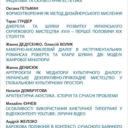
ІНІЦІАТИВИ ТА СКУЛЬПТУРНА ЕСТЕТИКА
Оксана ГЕТЬМАН
ФОРМОУТВОРЕННЯ ЯК МЕТОД ДИЗАЙНЕРСЬКОГО МИСЛЕННЯ
Тарас ГУНДЕР
ДЖЕРЕЛА ТА ШЛЯХИ РОЗВИТКУ УКРАЇНСЬКОГО
СКРИПКОВОГО МИСТЕЦТВА XVIII – ПЕРШОЇ ПОЛОВИНИ XIX
СТОЛІТТЯ
Жанна ДЕДУСЕНКО, Олексій ВОЛИК
КАМЕРНО-АНСАМБЛЕВИЙ ДІАЛОГ В ІНСТРУМЕНТАЛЬНИХ
РОМАНСАХ РОБЕРТА ТА КЛАРИ ШУМАН: ДВІ МОДЕЛІ
ЖАНРОВОЇ МІНІАТЮРИ
Жанна ДЕНИСЮК
АРТПРОЄКТИ ЯК МЕДІАТОРИ КУЛЬТУРНОГО ДІАЛОГУ:
УКРАЇНСЬКЕ ДЕКОРАТИВНО-ПРИКЛАДНЕ МИСТЕЦТВО У
ГЛОБАЛЬНОМУ КУЛЬТУРНОМУ ПРОСТОРІ
Наталія ДОМБРУГОВА
АРХІТЕКТУРНА АКУСТИКА, ІСТОРІЯ ТА СУЧАСНІ ПРОБЛЕМИ
Михайло ЄНЧЕВ
ОСОБЛИВОСТІ ВИКОРИСТАННЯ КІНЕТИЧНОЇ ТИПОГРАФІЇ У
ВІДЕОКОНТЕНТІ YOUTUBE: ЛІРИЧНІ ВІДЕО
Андрій ЖЕЛІЗКО
БАРОКОВА ПОЛІФОНІЯ В КОНТЕКСТІ СУЧАСНОГО БАЯННОГО