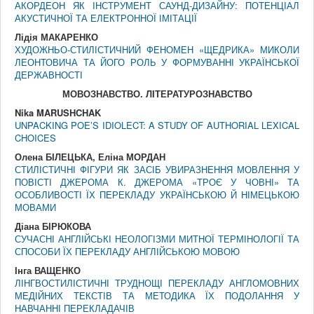
АКОРДЕОН ЯК ІНСТРУМЕНТ САУНД-ДИЗАЙНУ: ПОТЕНЦІАЛ
АКУСТИЧНОЇ ТА ЕЛЕКТРОННОЇ ІМІТАЦІЇ
Лідія МАКАРЕНКО
ХУДОЖНЬО-СТИЛІСТИЧНИЙ ФЕНОМЕН «ЩЕДРИКА» МИКОЛИ
ЛЕОНТОВИЧА ТА ЙОГО РОЛЬ У ФОРМУВАННІ УКРАЇНСЬКОЇ
ДЕРЖАВНОСТІ
МОВОЗНАВСТВО. ЛIТЕРАТУРОЗНАВСТВО
Nika MARUSHCHAK
UNPACKING POE’S IDIOLECT: A STUDY OF AUTHORIAL LEXICAL
CHOICES
Олена БІЛЕЦЬКА, Еліна МОРДАН
СТИЛІСТИЧНІ ФІГУРИ ЯК ЗАСІБ УВИРАЗНЕННЯ МОВЛЕННЯ У
ПОВІСТІ ДЖЕРОМА К. ДЖЕРОМА «ТРОЄ У ЧОВНІ» ТА
ОСОБЛИВОСТІ ЇХ ПЕРЕКЛАДУ УКРАЇНСЬКОЮ Й НІМЕЦЬКОЮ
МОВАМИ
Діана БІРЮКОВА
СУЧАСНІ АНГЛІЙСЬКІ НЕОЛОГІЗМИ МИТНОЇ ТЕРМІНОЛОГІЇ ТА
СПОСОБИ ЇХ ПЕРЕКЛАДУ АНГЛІЙСЬКОЮ МОВОЮ
Інга ВАЩЕНКО
ЛІНГВОСТИЛІСТИЧНІ ТРУДНОЩІ ПЕРЕКЛАДУ АНГЛОМОВНИХ
МЕДІЙНИХ ТЕКСТІВ ТА МЕТОДИКА ЇХ ПОДОЛАННЯ У
НАВЧАННІ ПЕРЕКЛАДАЧІВ