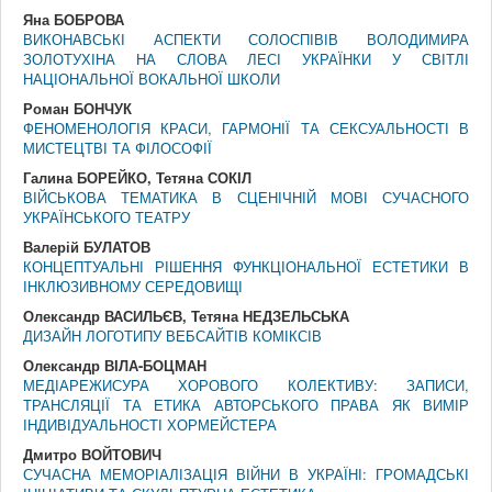
Яна БОБРОВА
ВИКОНАВСЬКІ АСПЕКТИ СОЛОСПІВІВ ВОЛОДИМИРА
ЗОЛОТУХІНА НА СЛОВА ЛЕСІ УКРАЇНКИ У СВІТЛІ
НАЦІОНАЛЬНОЇ ВОКАЛЬНОЇ ШКОЛИ
Роман БОНЧУК
ФЕНОМЕНОЛОГІЯ КРАСИ, ГАРМОНІЇ ТА СЕКСУАЛЬНОСТІ В
МИСТЕЦТВІ ТА ФІЛОСОФІЇ
Галина БОРЕЙКО, Тетяна СОКІЛ
ВІЙСЬКОВА ТЕМАТИКА В СЦЕНІЧНІЙ МОВІ СУЧАСНОГО
УКРАЇНСЬКОГО ТЕАТРУ
Валерій БУЛАТОВ
КОНЦЕПТУАЛЬНІ РІШЕННЯ ФУНКЦІОНАЛЬНОЇ ЕСТЕТИКИ В
ІНКЛЮЗИВНОМУ СЕРЕДОВИЩІ
Олександр ВАСИЛЬЄВ, Тетяна НЕДЗЕЛЬСЬКА
ДИЗАЙН ЛОГОТИПУ ВЕБСАЙТІВ КОМІКСІВ
Олександр ВІЛА-БОЦМАН
МЕДІАРЕЖИСУРА ХОРОВОГО КОЛЕКТИВУ: ЗАПИСИ,
ТРАНСЛЯЦІЇ ТА ЕТИКА АВТОРСЬКОГО ПРАВА ЯК ВИМІР
ІНДИВІДУАЛЬНОСТІ ХОРМЕЙСТЕРА
Дмитро ВОЙТОВИЧ
СУЧАСНА МЕМОРІАЛІЗАЦІЯ ВІЙНИ В УКРАЇНІ: ГРОМАДСЬКІ