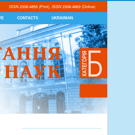
ISSN 2308-4855 (Print), ISSN 2308-4863 (Online)
VE
CONTACTS
UKRAINIAN