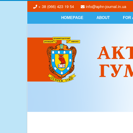
+ 38 (066) 423 19 54
info@aphn-journal.in.ua
HOMEPAGE
ABOUT
FOR