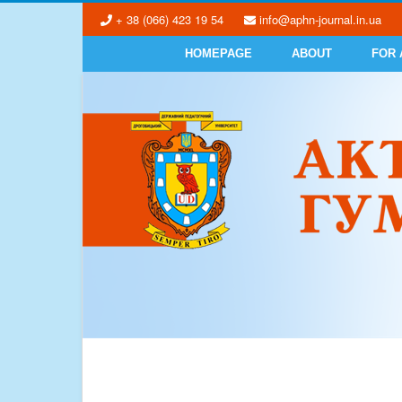
+ 38 (066) 423 19 54
info@aphn-journal.in.ua
HOMEPAGE
ABOUT
FOR