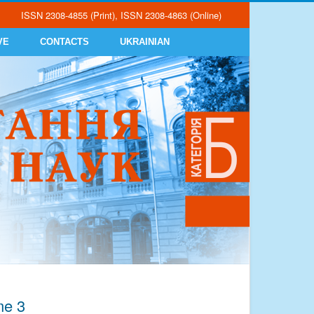
ISSN 2308-4855 (Print), ISSN 2308-4863 (Online)
VE
CONTACTS
UKRAINIAN
me 3