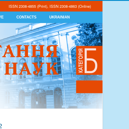
ISSN 2308-4855 (Print), ISSN 2308-4863 (Online)
VE
CONTACTS
UKRAINIAN
2