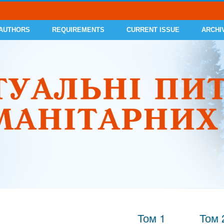
 AUTHORS
REQUIREMENTS
CURRENT ISSUE
ARCHI
Том 1
Том 