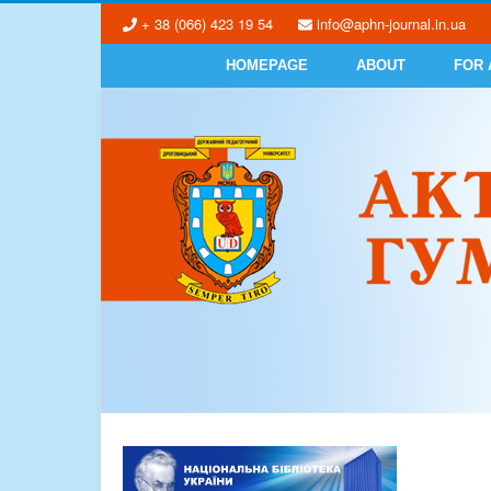
+ 38 (066) 423 19 54
info@aphn-journal.in.ua
HOMEPAGE
ABOUT
FOR