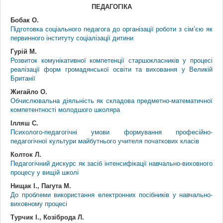
ПЕДАГОГІКА
Бобак О.
Підготовка соціального педагога до організації роботи з сім’єю як
первинного інституту соціалізації дитини
Гурій М.
Розвиток комунікативної компетенції старшокласників у процесі
реалізації форм громадянської освіти та виховання у Великій
Британії
Жигайло О.
Обчислювальна діяльність як складова предметно-математичної
компетентності молодшого школяра
Ілляш С.
Психолого-педагогічні умови формування професійно-
педагогічної культури майбутнього учителя початкових класів
Колток Л.
Педагогічний дискурс як засіб інтенсифікації навчально-виховного
процесу у вищій школі
Нищак І., Пагута М.
До проблеми використання електронних посібників у навчально-
виховному процесі
Турчик І., Козіброда Л.