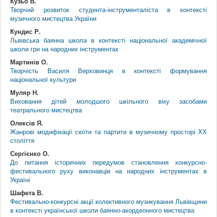
Кузьо В.
Творчий розвиток студента-інструменталіста в контексті
музичного мистецтва України
Кундис Р.
Львівська баянна школа в контексті національної академічної
школи гри на народних інструментах
Мартинів О.
Творчість Василя Верховинця в контексті формування
національної культури
Муляр Н.
Виховання дітей молодшого шкільного віку засобами
театрального мистецтва
Олексів Я.
Жанрові модифікації сюїти та партити в музичному просторі ХХ
століття
Сергієнко О.
До питання історичних передумов становлення конкурсно-
фестивального руху виконавців на народних інструментах в
Україні
Шафета В.
Фестивально-конкурсні акції колективного музикування Львівщини
в контексті української школи баянно-акордеонного мистецтва