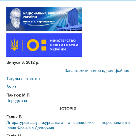
Випуск 3. 2012 р.
Завантажити номер одним файлом
Титульна сторінка
Змiст
Пантюк М.П.
Передмова
ІСТОРІЯ
Галик В.
Літературознавці, журналісти та священики – кореспонденти
Івана Франка з Дрогобича
Галів М.