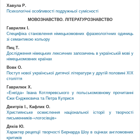
Хавула Р.
Психологічні особливості подружньої сумісності
МОВОЗНАВСТВО. ЛІТЕРАТУРОЗНАВСТВО
Гавриляк І.
Специфіка становлення німецькомовних фразеологічних одиниць
зі семантикою кольору
Пиц Т.
Дослідження німецьких лексичних запозичень в українській мові у
німецькомовних країнах
Вовк О.
Поступ нової української дитячої літератури у другій половині ХІХ
століття
Гаврилюк Х.
«Енеїда» Івана Котляревського у польськомовному прочитанні
Єжи Єнджеєвича та Петра Куприся
Дмитрів І., Кафлик О.
Християнське осмислення національної історії у творчості
письменників-«логосівців»
Дяків Ю.
Характер рецепції творчості Бернарда Шоу в оцінках англомовних
критиків