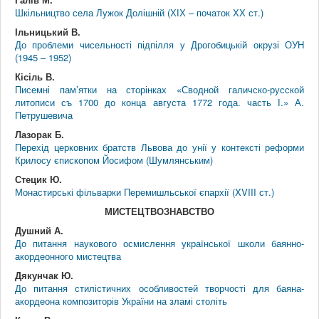
Шкільництво села Лужок Долішній (ХІХ – початок ХХ ст.)
Ільницький В.
До проблеми чисельності підпілля у Дрогобицькій окрузі ОУН
(1945 – 1952)
Кісіль В.
Писемні пам’ятки на сторінках «Сводной галичско-русской
литописи съ 1700 до конца августа 1772 года. часть І.» А.
Петрушевича
Лазорак Б.
Перехід церковних братств Львова до унії у контексті реформи
Крилосу єпископом Йосифом (Шумлянським)
Стецик Ю.
Монастирські фільварки Перемишльської єпархії (XVIII ст.)
МИСТЕЦТВОЗНАВСТВО
Душний А.
До питання наукового осмислення української школи баянно-
акордеонного мистецтва
Дякунчак Ю.
До питання стилістичних особливостей творчості для баяна-
акордеона композиторів України на зламі століть