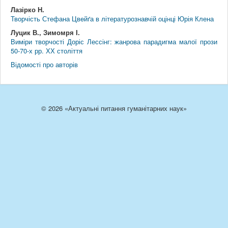
Лазірко Н.
Творчість Стефана Цвeйґа в літературознавчій оцінці Юрія Клена
Луцик В., Зимомря І.
Виміри творчості Доріс Лессінг: жанрова парадигма малої прози
50-70-х рр. ХХ століття
Відомості про авторів
© 2026 «Актуальні питання гуманітарних наук»