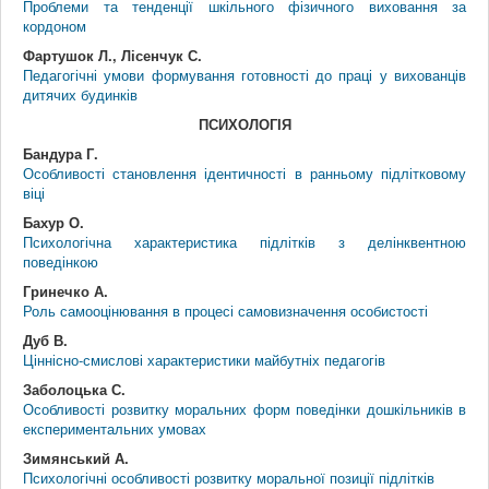
Проблеми та тенденції шкільного фізичного виховання за
кордоном
Фартушок Л., Лісенчук С.
Педагогічні умови формування готовності до праці у вихованців
дитячих будинків
ПСИХОЛОГІЯ
Бандура Г.
Особливості становлення ідентичності в ранньому підлітковому
віці
Бахур О.
Психологічна характеристика підлітків з делінквентною
поведінкою
Гринечко А.
Роль самооцінювання в процесі самовизначення особистості
Дуб В.
Ціннісно-смислові характеристики майбутніх педагогів
Заболоцька С.
Особливості розвитку моральних форм поведінки дошкільників в
експериментальних умовах
Зимянський А.
Психологічні особливості розвитку моральної позиції підлітків